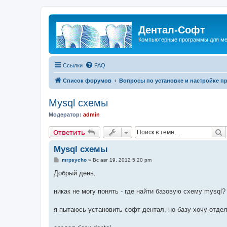
Дентал-Софт
Компьютерные программы для ме
Ссылки
FAQ
Список форумов
Вопросы по установке и настройке п
Mysql схемы
Модератор:
admin
П
Ответить
Mysql схемы
С
mrpsycho
»
Вс авг 19, 2012 5:20 pm
о
о
Добрый день,
б
щ
е
никак не могу понять - где найти базовую схему mysql?
н
и
е
я пытаюсь установить софт-дентал, но базу хочу отде