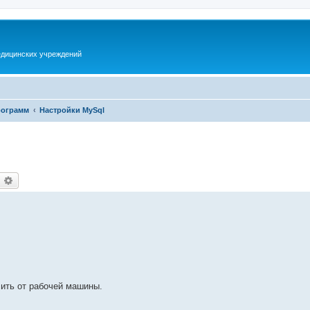
дицинских учреждений
рограмм
Настройки MySql
оиск
Расширенный поиск
лить от рабочей машины.