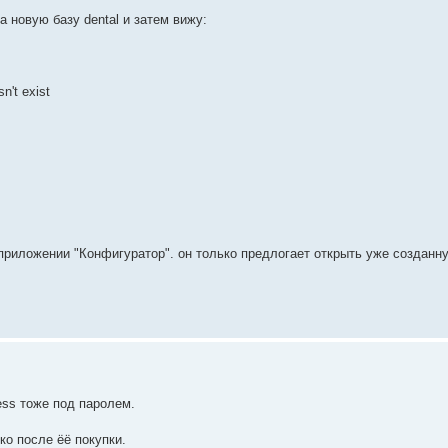
 новую базу dental и затем вижу:
n't exist
приложении "Конфигуратор". он только предлогает открыть уже созданн
ess тоже под паролем.
ко после ёё покупки.