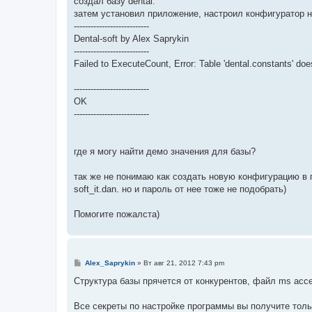
создал базу dental.
затем установил приложение, настроил конфигуратор на
---------------------------
Dental-soft by Alex Saprykin
---------------------------
Failed to ExecuteCount, Error: Table 'dental.constants' does
---------------------------
OK
---------------------------
где я могу найти демо значения для базы?
так же не понимаю как создать новую конфигурацию в 
soft_it.dan. но и пароль от нее тоже не подобрать)
Помогите пожалста)
С
Alex_Saprykin
»
Вт авг 21, 2012 7:43 pm
о
о
Структура базы прячется от конкурентов, файл ms acc
б
щ
е
Все секреты по настройке программы вы получите толь