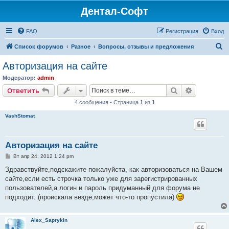
Дентал-Софт
FAQ
Регистрация
Вход
П
Список форумов
Разное
Вопросы, отзывы и предложения
о
Авторизация на сайте
и
Модератор:
admin
с
Поиск
Расширен
Ответить
к
4 сообщения • Страница
1
из
1
VashStomat
Авторизация на сайте
С
Вт апр 24, 2012 1:24 pm
о
о
Здравствуйте,подскажите пожалуйста, как авторизоваться на Вашем
б
сайте,если есть строчка только уже для зарегистрированных
щ
е
пользователей,а логин и пароль придуманный для форума не
н
подходит. (проискала везде,может что-то пропустила)
и
е
Alex_Saprykin