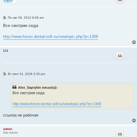
С
Пн авг 06, 2012 8:08 am
о
о
Все смотрим сюда
б
щ
е
http://www.forum.dental-soft.ru/viewtopic.php?p=1369
н
и
е
113
С
Вт июл 31, 2018 3:33 pm
о
о
б
Alex_Saprykin писал(а):
щ
е
Все смотрим сюда
н
и
е
http://www.forum.dental-soft.ru/viewtopic.php?p=1369
ссылка не рабочая
admin
Site Admin