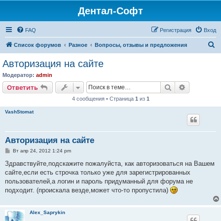
Дентал-Софт
FAQ
Регистрация
Вход
П
Список форумов
Разное
Вопросы, отзывы и предложения
о
Авторизация на сайте
и
Модератор:
admin
с
Поиск
Расширен
Ответить
к
4 сообщения • Страница
1
из
1
VashStomat
Авторизация на сайте
С
Вт апр 24, 2012 1:24 pm
о
о
Здравствуйте,подскажите пожалуйста, как авторизоваться на Вашем
б
сайте,если есть строчка только уже для зарегистрированных
щ
е
пользователей,а логин и пароль придуманный для форума не
н
подходит. (проискала везде,может что-то пропустила)
и
е
Alex_Saprykin