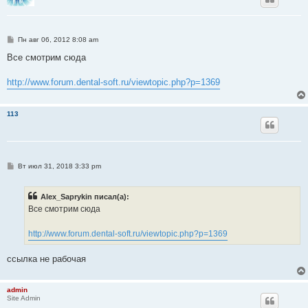
С
Пн авг 06, 2012 8:08 am
о
о
Все смотрим сюда
б
щ
е
http://www.forum.dental-soft.ru/viewtopic.php?p=1369
н
и
е
113
С
Вт июл 31, 2018 3:33 pm
о
о
б
Alex_Saprykin писал(а):
щ
е
Все смотрим сюда
н
и
е
http://www.forum.dental-soft.ru/viewtopic.php?p=1369
ссылка не рабочая
admin
Site Admin