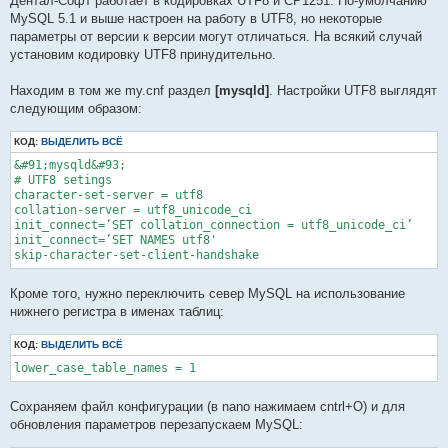
Дентал-Софт работает в кодировках UTF8 и CP1251. По-умолчанию
MySQL 5.1 и выше настроен на работу в UTF8, но некоторые
параметры от версии к версии могут отличаться. На всякий cлучай
установим кодировку UTF8 принудительно.
Находим в том же my.cnf раздел
[mysqld]
. Настройки UTF8 выглядят
следующим образом:
КОД:
ВЫДЕЛИТЬ ВСЁ
&#91;mysqld&#93;

# UTF8 setings

character-set-server = utf8

collation-server = utf8_unicode_ci

init_connect=‘SET collation_connection = utf8_unicode_ci’

init_connect=’SET NAMES utf8'

skip-character-set-client-handshake
Кроме того, нужно переключить север MySQL на использование
нижнего регистра в именах таблиц:
КОД:
ВЫДЕЛИТЬ ВСЁ
lower_case_table_names = 1
Сохраняем файл конфигурации (в nano нажимаем cntrl+O) и для
обновления параметров перезапускаем MySQL: