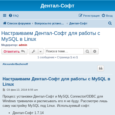
Дентал-Софт
FAQ
Регистрация
Вход
П
Список форумов
Вопросы по установке и настройке программ
Дентал-Софт
о
Настраиваем Дентал-Софт для работы с
и
MySQL в Linux
с
Модератор:
admin
к
Поиск
Расширен
Ответить
1 сообщение • Страница
1
из
1
AlexanderBazhenoff
Настраиваем Дентал-Софт для работы с MySQL в
Linux
С
Сб фев 13, 2016 8:55 am
о
о
Процесс установки Дентал-Софт и MySQL Connector/ODBC для
б
Windows тривиален и расписывать его я не буду. Рассмотрю лишь
щ
е
саму настройку MySQL под Linux. Используемый софт:
н
и
Дентал-Софт 1.7.14
е