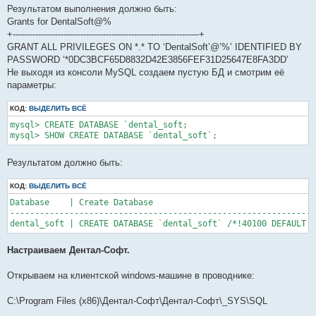
Результатом выполнения должно быть:
Grants for DentalSoft@%
+------------------------------------------------------------------+
GRANT ALL PRIVILEGES ON *.* TO ‘DentalSoft’@’%’ IDENTIFIED BY
PASSWORD ‘*0DC3BCF65D8832D42E3856FEF31D25647E8FA3DD’
Не выходя из консоли MySQL cоздаем пустую БД и смотрим её
параметры:
КОД:
ВЫДЕЛИТЬ ВСЁ
mysql> CREATE DATABASE `dental_soft;

mysql> SHOW CREATE DATABASE `dental_soft`;
Результатом должно быть:
КОД:
ВЫДЕЛИТЬ ВСЁ
Database    | Create Database

--------------------------------------------------------------
dental_soft | CREATE DATABASE `dental_soft` /*!40100 DEFAULT C
Настраиваем Дентал-Софт.
Открываем на клиентской windows-машине в проводнике:
C:\Program Files (x86)\Дентал-Софт\Дентал-Софт\_SYS\SQL