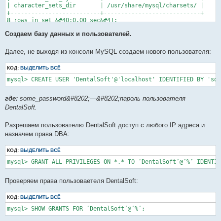
| character_sets_dir       | /usr/share/mysql/charsets/ |

+--------------------------+----------------------------+

8 rows in set &#40;0.00 sec&#41;

Создаем базу данных и пользователей.
+----------------------+-----------------+

| Variable_name        | Value           |

+----------------------+-----------------+

Далее, не выходя из консоли MySQL создаем нового пользователя:
| collation_connection | utf8_unicode_ci |

| collation_database   | utf8_unicode_ci |

КОД:
ВЫДЕЛИТЬ ВСЁ
| collation_server     | utf8_unicode_ci |

+----------------------+-----------------+

mysql> CREATE USER 'DentalSoft'@'localhost' IDENTIFIED BY 'som
3 rows in set &#40;0.00 sec&#41;
где:
some_password&#8202;—&#8202;пароль пользователя
DentalSoft.
Разрешаем пользователю DentalSoft доступ с любого IP адреса и
назначем права DBA:
КОД:
ВЫДЕЛИТЬ ВСЁ
mysql> GRANT ALL PRIVILEGES ON *.* TO ‘DentalSoft’@’%’ IDENTIF
Проверяем права пользоваетеля DentalSoft:
КОД:
ВЫДЕЛИТЬ ВСЁ
mysql> SHOW GRANTS FOR ‘DentalSoft’@’%’;