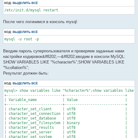
КОД:
ВЫДЕЛИТЬ ВСЁ
/etc/init.d/mysql restart
После чего логинимся в консоль mysql:
КОД:
ВЫДЕЛИТЬ ВСЁ
mysql -u root -p
Вводим пароль суперпользователя и проверяем заданные нами
настройки кодировок&#8202;—&#8202;вводим в консоли MySQL:
SHOW VARIABLES LIKE “%character%”;SHOW VARIABLES LIKE
“%collation%”;
Результат должен быть:
КОД:
ВЫДЕЛИТЬ ВСЁ
mysql> show variables like "%character%";show variables like "
+--------------------------+----------------------------+

| Variable_name            | Value                      |

+--------------------------+----------------------------+

| character_set_client     | utf8                       |

| character_set_connection | utf8                       |

| character_set_database   | utf8                       |

| character_set_filesystem | binary                     |

| character_set_results    | utf8                       |

| character_set_server     | utf8                       |

| character_set_system     | utf8                       |
