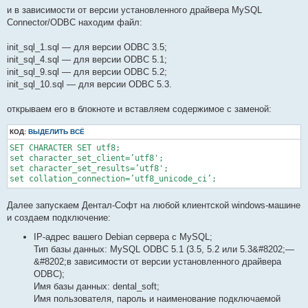
и в зависимости от версии установленного драйвера MySQL
Connector/ODBC находим файл:
init_sql_1.sql — для версии ODBC 3.5;
init_sql_4.sql — для версии ODBC 5.1;
init_sql_9.sql — для версии ODBC 5.2;
init_sql_10.sql — для версии ODBC 5.3.
открываем его в блокноте и вставляем содержимое с заменой:
КОД:
ВЫДЕЛИТЬ ВСЁ
SET CHARACTER SET utf8;

set character_set_client=’utf8';

set character_set_results=’utf8';

set collation_connection=’utf8_unicode_ci’;
Далее запускаем Дентал-Софт на любой клиентской windows-машине
и создаем подключение:
IP-адрес вашего Debian сервера с MySQL;
Тип базы данных: MySQL ODBC 5.1 (3.5, 5.2 или 5.3&#8202;—
&#8202;в зависимости от версии установленного драйвера
ODBC);
Имя базы данных: dental_soft;
Имя пользователя, пароль и наименование подключаемой