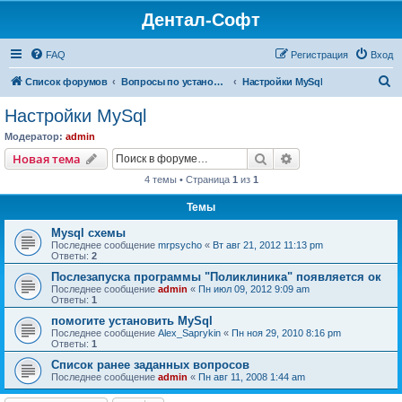
Дентал-Софт
FAQ
Регистрация
Вход
П
Список форумов
Вопросы по установке и настройке программ
Настройки MySql
о
Настройки MySql
и
Модератор:
admin
с
Поиск
Расширенный пои
Новая тема
к
4 темы • Страница
1
из
1
Темы
Mysql схемы
Последнее сообщение
mrpsycho
«
Вт авг 21, 2012 11:13 pm
Ответы:
2
Послезапуска программы "Поликлиника" появляется ок
Последнее сообщение
admin
«
Пн июл 09, 2012 9:09 am
Ответы:
1
помогите установить MySql
Последнее сообщение
Alex_Saprykin
«
Пн ноя 29, 2010 8:16 pm
Ответы:
1
Список ранее заданных вопросов
Последнее сообщение
admin
«
Пн авг 11, 2008 1:44 am