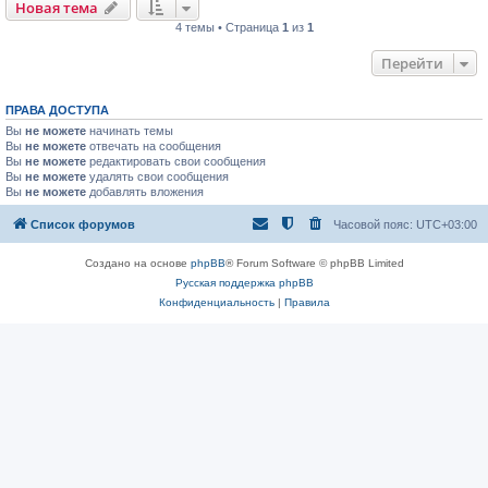
Новая тема
4 темы • Страница
1
из
1
Перейти
ПРАВА ДОСТУПА
Вы
не можете
начинать темы
Вы
не можете
отвечать на сообщения
Вы
не можете
редактировать свои сообщения
Вы
не можете
удалять свои сообщения
Вы
не можете
добавлять вложения
Список форумов
Часовой пояс:
UTC+03:00
Создано на основе
phpBB
® Forum Software © phpBB Limited
Русская поддержка phpBB
Конфиденциальность
|
Правила