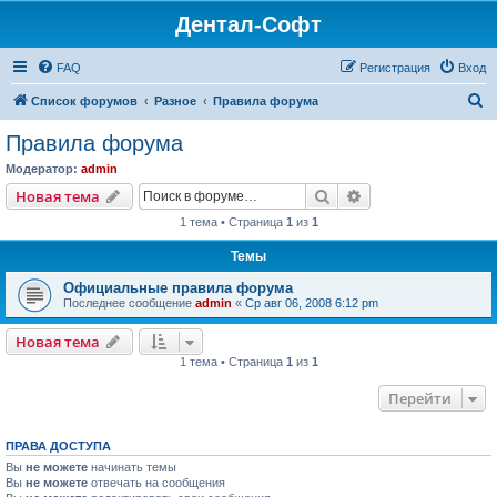
Дентал-Софт
FAQ
Регистрация
Вход
П
Список форумов
Разное
Правила форума
о
Правила форума
и
Модератор:
admin
с
Поиск
Расширенный пои
Новая тема
к
1 тема • Страница
1
из
1
Темы
Официальные правила форума
Последнее сообщение
admin
«
Ср авг 06, 2008 6:12 pm
Новая тема
1 тема • Страница
1
из
1
Перейти
ПРАВА ДОСТУПА
Вы
не можете
начинать темы
Вы
не можете
отвечать на сообщения