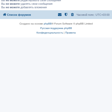
Вы
не можете
редактировать свои сообщения
Вы
не можете
удалять свои сообщения
Вы
не можете
добавлять вложения
Список форумов
Часовой пояс:
UTC+03:00
Создано на основе
phpBB
® Forum Software © phpBB Limited
Русская поддержка phpBB
Конфиденциальность
|
Правила