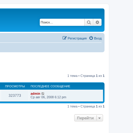
Поиск
Расширенный по
Регистрация
Вход
1 тема • Страница
1
из
1
ПРОСМОТРЫ
ПОСЛЕДНЕЕ СООБЩЕНИЕ
admin
323773
Ср авг 06, 2008 6:12 pm
1 тема • Страница
1
из
1
Перейти