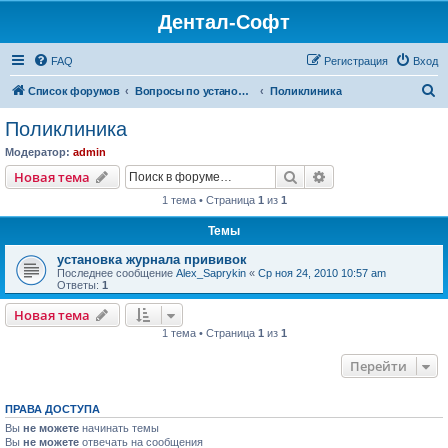
Дентал-Софт
FAQ
Регистрация
Вход
П
Список форумов
Вопросы по установке и настройке программ
Поликлиника
о
Поликлиника
и
Модератор:
admin
с
Поиск
Расширенный пои
Новая тема
к
1 тема • Страница
1
из
1
Темы
установка журнала прививок
Последнее сообщение
Alex_Saprykin
«
Ср ноя 24, 2010 10:57 am
Ответы:
1
Новая тема
1 тема • Страница
1
из
1
Перейти
ПРАВА ДОСТУПА
Вы
не можете
начинать темы
Вы
не можете
отвечать на сообщения