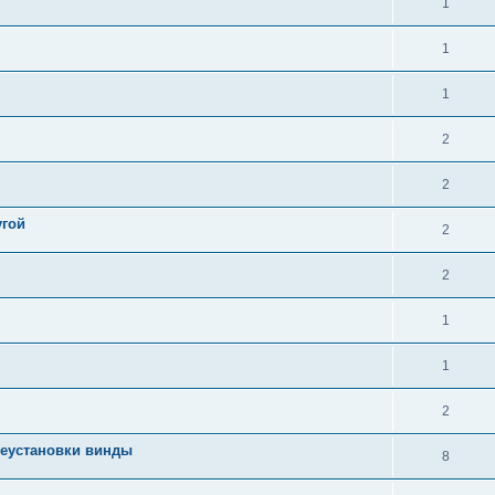
1
1
1
2
2
угой
2
2
1
1
2
реустановки винды
8