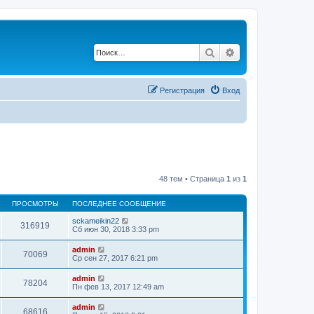
Поиск
Расширенный по
Регистрация
Вход
48 тем • Страница
1
из
1
ПРОСМОТРЫ
ПОСЛЕДНЕЕ СООБЩЕНИЕ
sckameikin22
316919
Сб июн 30, 2018 3:33 pm
admin
70069
Ср сен 27, 2017 6:21 pm
admin
78204
Пн фев 13, 2017 12:49 am
admin
68616