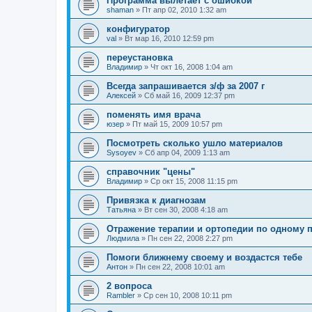
Программа вылетает с ошибкой
shaman
» Пт апр 02, 2010 1:32 am
конфигуратор
val
» Вт мар 16, 2010 12:59 pm
переустановка
Владимир
» Чт окт 16, 2008 1:04 am
Всегда запрашивается з/ф за 2007 г
Алексей
» Сб май 16, 2009 12:37 pm
поменять имя врача
юзер
» Пт май 15, 2009 10:57 pm
Посмотреть сколько ушло материалов
Sysoyev
» Сб апр 04, 2009 1:13 am
справочник "цены"
Владимир
» Ср окт 15, 2008 11:15 pm
Привязка к диагнозам
Татьяна
» Вт сен 30, 2008 4:18 am
Отражение терапии и ортопедии по одному 
Людмила
» Пн сен 22, 2008 2:27 pm
Помоги ближнему своему и воздастся тебе
Антон
» Пн сен 22, 2008 10:01 am
2 вопроса
Rambler
» Ср сен 10, 2008 10:11 pm