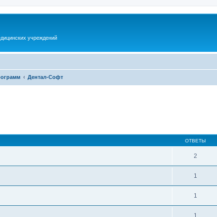
дицинских учреждений
рограмм
Дентал-Софт
ширенный поиск
ОТВЕТЫ
2
1
1
1