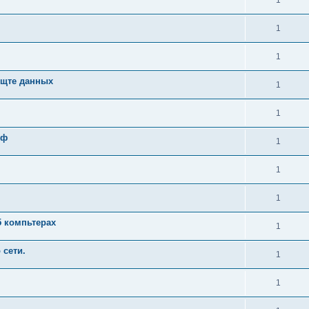
1
1
1
ищте данных
1
1
рф
1
1
1
5 компьтерах
1
 сети.
1
1