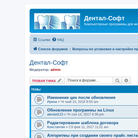
Дентал-Софт
Компьютерные программы для ме
Ссылки
FAQ
Список форумов
Вопросы по установке и настройке п
Дентал-Софт
Модератор:
admin
Поиск
Рас
Новая тема
ТЕМЫ
Изменение цен после обновления
Ирина
» Чт май 10, 2018 8:56 am
Обновление программы на Linux
alexbel123
» Чт сен 14, 2017 4:39 pm
Редактирование шаблона договора
Константин
» Сб фев 11, 2017 11:01 am
Алгоритмы при создании своего прайс листа