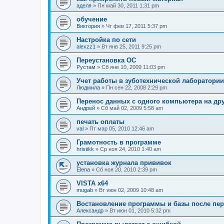
аделя
» Пн май 30, 2011 1:31 pm
обучение
Виктория
» Чт фев 17, 2011 5:37 pm
Настройка по сети
alexzz1
» Вт янв 25, 2011 9:25 pm
Переустановка ОС
Рустам
» Сб янв 10, 2009 11:03 pm
Учет работы в зуботехнической лаборатории
Людмила
» Пн сен 22, 2008 2:29 pm
Перенос данных с одного компьютера на др
Андрей
» Сб май 02, 2009 5:58 am
печать оплаты
val
» Пт мар 05, 2010 12:46 am
Грамотность в программе
hristikk
» Ср ноя 24, 2010 1:40 am
установка журнала прививок
Elena
» Сб ноя 20, 2010 2:39 pm
VISTA x64
mugab
» Вт июн 02, 2009 10:48 am
Востановление программы и базы после пе
Александр
» Вт июн 01, 2010 5:32 pm