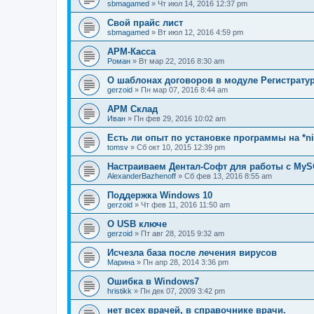
sbmagamed
» Чт июл 14, 2016 12:37 pm
Свой прайс лист
sbmagamed
» Вт июл 12, 2016 4:59 pm
АРМ-Касса
Роман
» Вт мар 22, 2016 8:30 am
О шаблонах договоров в модуле Регистрату
gerzoid
» Пн мар 07, 2016 8:44 am
АРМ Склад
Иван
» Пн фев 29, 2016 10:02 am
Есть ли опыт по установке программы на *n
tomsv
» Сб окт 10, 2015 12:39 pm
Настраиваем Дентал-Софт для работы с MyS
AlexanderBazhenoff
» Сб фев 13, 2016 8:55 am
Поддержка Windows 10
gerzoid
» Чт фев 11, 2016 11:50 am
О USB ключе
gerzoid
» Пт авг 28, 2015 9:32 am
Исчезла база после лечения вирусов
Марина
» Пн апр 28, 2014 3:36 pm
Ошибка в Windows7
hristikk
» Пн дек 07, 2009 3:42 pm
нет всех врачей, в справочнике врачи.