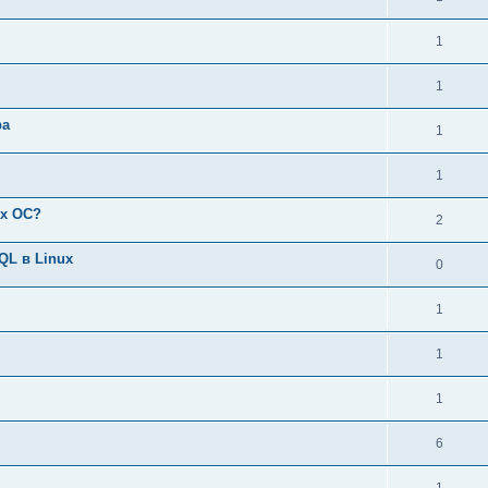
1
1
ра
1
1
ix ОС?
2
QL в Linux
0
1
1
1
6