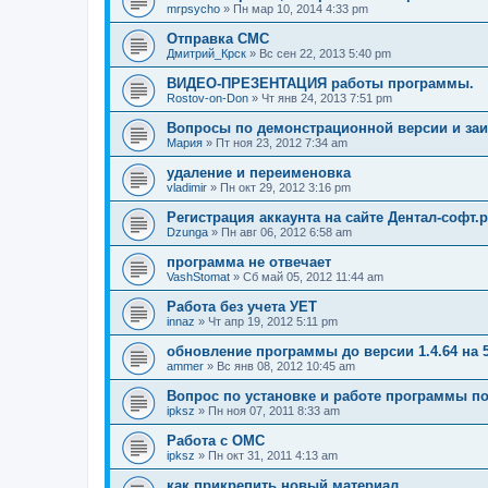
mrpsycho
» Пн мар 10, 2014 4:33 pm
Отправка СМС
Дмитрий_Крск
» Вс сен 22, 2013 5:40 pm
ВИДЕО-ПРЕЗЕНТАЦИЯ работы программы.
Rostov-on-Don
» Чт янв 24, 2013 7:51 pm
Вопросы по демонстрационной версии и за
Мария
» Пт ноя 23, 2012 7:34 am
удаление и переименовка
vladimir
» Пн окт 29, 2012 3:16 pm
Регистрация аккаунта на сайте Дентал-софт.
Dzunga
» Пн авг 06, 2012 6:58 am
программа не отвечает
VashStomat
» Сб май 05, 2012 11:44 am
Работа без учета УЕТ
innaz
» Чт апр 19, 2012 5:11 pm
обновление программы до версии 1.4.64 на 
ammer
» Вс янв 08, 2012 10:45 am
Вопрос по установке и работе программы по
ipksz
» Пн ноя 07, 2011 8:33 am
Работа с ОМС
ipksz
» Пн окт 31, 2011 4:13 am
как прикрепить новый материал