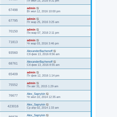
Пт июл 15, 2016 9:31 pm
admin
67498
Вт июл 12, 2016 10:00 pm
admin
67795
Пт мар 25, 2016 3:25 am
admin
70150
Пн мар 07, 2016 2:11 pm
admin
71813
Чт мар 03, 2016 3:46 pm
AlexanderBazhenoff
93560
Сб фев 13, 2016 8:56 am
AlexanderBazhenoff
68761
Сб фев 13, 2016 8:55 am
admin
65409
Пт фев 12, 2016 1:14 pm
admin
75552
Пн авг 31, 2015 1:29 am
Alex_Saprykin
76677
Чт июл 10, 2014 12:35 am
Alex_Saprykin
423016
Ср апр 02, 2014 1:33 am
Alex_Saprykin