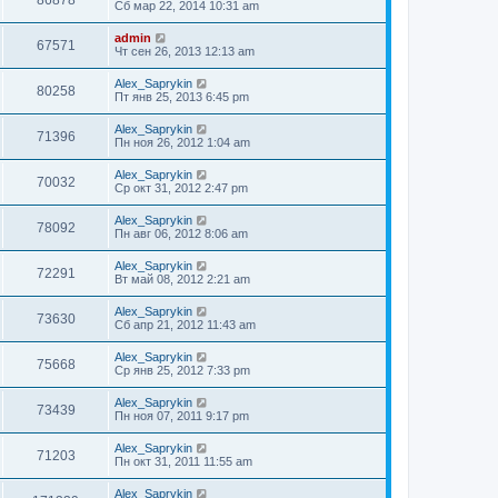
86878
Сб мар 22, 2014 10:31 am
admin
67571
Чт сен 26, 2013 12:13 am
Alex_Saprykin
80258
Пт янв 25, 2013 6:45 pm
Alex_Saprykin
71396
Пн ноя 26, 2012 1:04 am
Alex_Saprykin
70032
Ср окт 31, 2012 2:47 pm
Alex_Saprykin
78092
Пн авг 06, 2012 8:06 am
Alex_Saprykin
72291
Вт май 08, 2012 2:21 am
Alex_Saprykin
73630
Сб апр 21, 2012 11:43 am
Alex_Saprykin
75668
Ср янв 25, 2012 7:33 pm
Alex_Saprykin
73439
Пн ноя 07, 2011 9:17 pm
Alex_Saprykin
71203
Пн окт 31, 2011 11:55 am
Alex_Saprykin