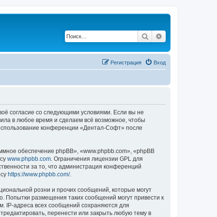
Поиск
Расширенный по
Регистрация
Вход
своё согласие со следующими условиями. Если вы не
вила в любое время и сделаем всё возможное, чтобы
к использование конференции «Дентал-Софт» после
ммное обеспечение phpBB», «www.phpbb.com», «phpBB
есу
www.phpbb.com
. Ограничения лицензии GPL для
ственности за то, что администрация конференций
есу
https://www.phpbb.com/
.
циональной розни и прочих сообщений, которые могут
о. Попытки размещения таких сообщений могут привести к
м. IP-адреса всех сообщений сохраняются для
тредактировать, перенести или закрыть любую тему в