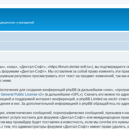
дицинских учреждений
 «наш», «Дентал-Софт», «https://forum.dental-soft.ru»), вы подтверждаете 
есь форумами «Дентал-Софт». Мы оставляем за собой право изменять эти пра
разумным регулярно просматривать этот текст на предмет изменений, так ка
с ними.
еспечения для создания конференций phpBB (в дальнейшем «они», «програ
General Public License v2
» (в дальнейшем «GPL»). Скачать его можно по адр
зацией и поддержкой интернет-конференций, и phpBB Limited не несёт ответ
ведения в них. За дополнительной информацией о phpBB обращайтесь по адр
их, клеветнических сообщений, порнографических сообщений, призывов к на
авляет услуги хостинга для форумов «Дентал-Софт» или международное прав
м ваш провайдер будет поставлен в известность, если мы сочтём это нужны
 с тем, что администраторы форумов «Дентал-Софт» имеют право удалить, о