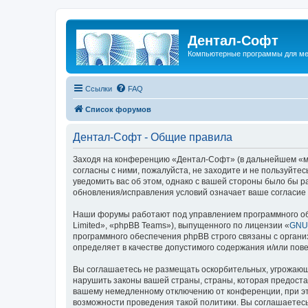
Дентал-Софт
Компьютерные программы для ме
Ссылки
FAQ
Список форумов
Дентал-Софт - Общие правила
Заходя на конференцию «Дентал-Софт» (в дальнейшем «мы»,
согласны с ними, пожалуйста, не заходите и не пользуйт
уведомить вас об этом, однако с вашей стороны было бы 
обновления/исправления условий означает ваше согласие 
Наши форумы работают под управлением программного об
Limited», «phpBB Teams»), выпущенного по лицензии «
GNU 
программного обеспечения phpBB строго связаны с органи
определяет в качестве допустимого содержания и/или по
Вы соглашаетесь не размещать оскорбительных, угрожающ
нарушить законы вашей страны, страны, которая предост
вашему немедленному отключению от конференции, при это
возможности проведения такой политики. Вы соглашаетесь