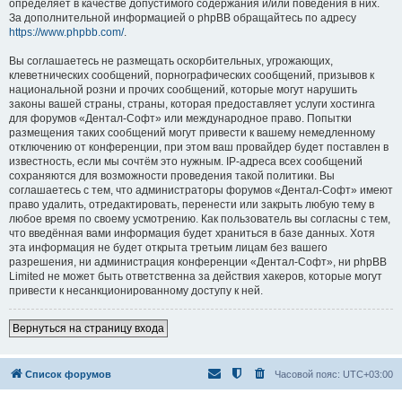
определяет в качестве допустимого содержания и/или поведения в них.
За дополнительной информацией о phpBB обращайтесь по адресу
https://www.phpbb.com/
.
Вы соглашаетесь не размещать оскорбительных, угрожающих,
клеветнических сообщений, порнографических сообщений, призывов к
национальной розни и прочих сообщений, которые могут нарушить
законы вашей страны, страны, которая предоставляет услуги хостинга
для форумов «Дентал-Софт» или международное право. Попытки
размещения таких сообщений могут привести к вашему немедленному
отключению от конференции, при этом ваш провайдер будет поставлен в
известность, если мы сочтём это нужным. IP-адреса всех сообщений
сохраняются для возможности проведения такой политики. Вы
соглашаетесь с тем, что администраторы форумов «Дентал-Софт» имеют
право удалить, отредактировать, перенести или закрыть любую тему в
любое время по своему усмотрению. Как пользователь вы согласны с тем,
что введённая вами информация будет храниться в базе данных. Хотя
эта информация не будет открыта третьим лицам без вашего
разрешения, ни администрация конференции «Дентал-Софт», ни phpBB
Limited не может быть ответственна за действия хакеров, которые могут
привести к несанкционированному доступу к ней.
Вернуться на страницу входа
Список форумов
Часовой пояс:
UTC+03:00