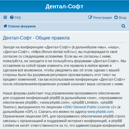
Дентал-Софт
FAQ
Регистрация
Вход
П
Список форумов
о
Дентал-Софт - Общие правила
и
с
Заходя на конференцию «Дентал-Софт» (в дальнейшем «мы», «наш»,
«Дентал-Софт», «https://forum.dental-soft.ru»), вы подтверждаете своё
к
согласие со следующими условиями. Если вы не согласны с ними,
пожалуйста, не заходите и не пользуйтесь форумами «Дентал-Софт». Мы
оставляем за собой право изменять эти правила в любое время и
сделаем всё возможное, чтобы уведомить вас об этом, однако с вашей
стороны было бы разумным регулярно просматривать этот текст на
предмет изменений, так как использование конференции «Дентал-Софт»
после обновления/исправления условий означает ваше согласие с ними.
Наши форумы работают под управлением программного обеспечения
для создания конференций phpBB (в дальнейшем «они», «программное
обеспечение phpBB», «www.phpbb.com», «phpBB Limited», «phpBB
Teams»), выпущенного по лицензии «
GNU General Public License v2
» (в
дальнейшем «GPL»). Скачать его можно по адресу
www.phpbb.com
.
Ограничения лицензии GPL для программного обеспечения phpBB строго
связаны с организацией и поддержкой интернет-конференций, и phpBB
Limited не несёт ответственности за то, что администрация конференций