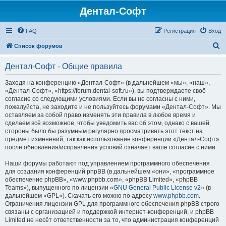
Дентал-Софт
FAQ
Регистрация
Вход
П
Список форумов
о
Дентал-Софт - Общие правила
и
с
Заходя на конференцию «Дентал-Софт» (в дальнейшем «мы», «наш»,
«Дентал-Софт», «https://forum.dental-soft.ru»), вы подтверждаете своё
к
согласие со следующими условиями. Если вы не согласны с ними,
пожалуйста, не заходите и не пользуйтесь форумами «Дентал-Софт». Мы
оставляем за собой право изменять эти правила в любое время и
сделаем всё возможное, чтобы уведомить вас об этом, однако с вашей
стороны было бы разумным регулярно просматривать этот текст на
предмет изменений, так как использование конференции «Дентал-Софт»
после обновления/исправления условий означает ваше согласие с ними.
Наши форумы работают под управлением программного обеспечения
для создания конференций phpBB (в дальнейшем «они», «программное
обеспечение phpBB», «www.phpbb.com», «phpBB Limited», «phpBB
Teams»), выпущенного по лицензии «
GNU General Public License v2
» (в
дальнейшем «GPL»). Скачать его можно по адресу
www.phpbb.com
.
Ограничения лицензии GPL для программного обеспечения phpBB строго
связаны с организацией и поддержкой интернет-конференций, и phpBB
Limited не несёт ответственности за то, что администрация конференций