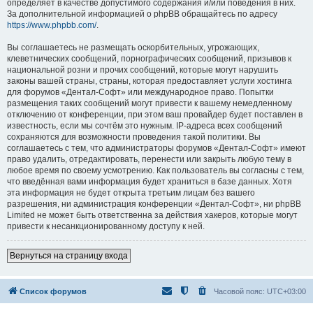
определяет в качестве допустимого содержания и/или поведения в них.
За дополнительной информацией о phpBB обращайтесь по адресу
https://www.phpbb.com/
.
Вы соглашаетесь не размещать оскорбительных, угрожающих,
клеветнических сообщений, порнографических сообщений, призывов к
национальной розни и прочих сообщений, которые могут нарушить
законы вашей страны, страны, которая предоставляет услуги хостинга
для форумов «Дентал-Софт» или международное право. Попытки
размещения таких сообщений могут привести к вашему немедленному
отключению от конференции, при этом ваш провайдер будет поставлен в
известность, если мы сочтём это нужным. IP-адреса всех сообщений
сохраняются для возможности проведения такой политики. Вы
соглашаетесь с тем, что администраторы форумов «Дентал-Софт» имеют
право удалить, отредактировать, перенести или закрыть любую тему в
любое время по своему усмотрению. Как пользователь вы согласны с тем,
что введённая вами информация будет храниться в базе данных. Хотя
эта информация не будет открыта третьим лицам без вашего
разрешения, ни администрация конференции «Дентал-Софт», ни phpBB
Limited не может быть ответственна за действия хакеров, которые могут
привести к несанкционированному доступу к ней.
Вернуться на страницу входа
Список форумов
Часовой пояс:
UTC+03:00