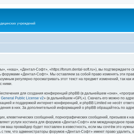
дицинских учреждений
 «наш», «Дентал-Софт», «https://forum.dental-soft.ru»), вы подтверждаете 
есь форумами «Дентал-Софт». Мы оставляем за собой право изменять эти пра
разумным регулярно просматривать этот текст на предмет изменений, так ка
с ними.
еспечения для создания конференций phpBB (в дальнейшем «они», «програ
General Public License v2
» (в дальнейшем «GPL»). Скачать его можно по адр
зацией и поддержкой интернет-конференций, и phpBB Limited не несёт ответ
ведения в них. За дополнительной информацией о phpBB обращайтесь по адр
их, клеветнических сообщений, порнографических сообщений, призывов к на
авляет услуги хостинга для форумов «Дентал-Софт» или международное прав
м ваш провайдер будет поставлен в известность, если мы сочтём это нужны
 с тем, что администраторы форумов «Дентал-Софт» имеют право удалить, о