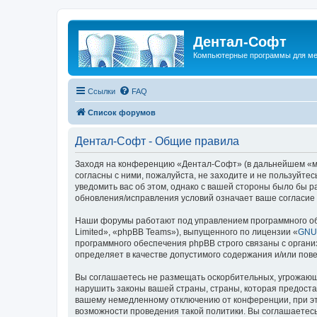
Дентал-Софт
Компьютерные программы для ме
Ссылки
FAQ
Список форумов
Дентал-Софт - Общие правила
Заходя на конференцию «Дентал-Софт» (в дальнейшем «мы»,
согласны с ними, пожалуйста, не заходите и не пользуйт
уведомить вас об этом, однако с вашей стороны было бы 
обновления/исправления условий означает ваше согласие 
Наши форумы работают под управлением программного об
Limited», «phpBB Teams»), выпущенного по лицензии «
GNU 
программного обеспечения phpBB строго связаны с органи
определяет в качестве допустимого содержания и/или по
Вы соглашаетесь не размещать оскорбительных, угрожающ
нарушить законы вашей страны, страны, которая предост
вашему немедленному отключению от конференции, при это
возможности проведения такой политики. Вы соглашаетесь