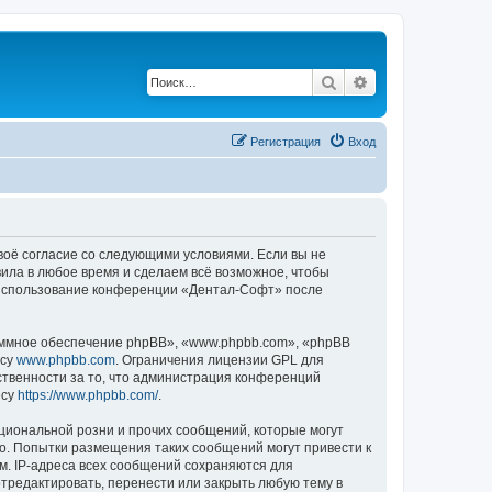
Поиск
Расширенный по
Регистрация
Вход
своё согласие со следующими условиями. Если вы не
вила в любое время и сделаем всё возможное, чтобы
к использование конференции «Дентал-Софт» после
ммное обеспечение phpBB», «www.phpbb.com», «phpBB
есу
www.phpbb.com
. Ограничения лицензии GPL для
ственности за то, что администрация конференций
есу
https://www.phpbb.com/
.
циональной розни и прочих сообщений, которые могут
о. Попытки размещения таких сообщений могут привести к
м. IP-адреса всех сообщений сохраняются для
тредактировать, перенести или закрыть любую тему в