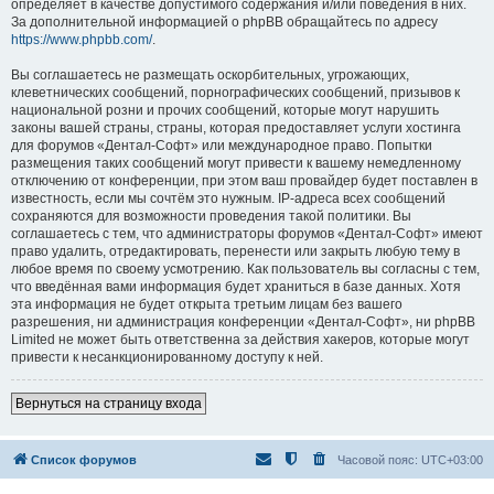
определяет в качестве допустимого содержания и/или поведения в них.
За дополнительной информацией о phpBB обращайтесь по адресу
https://www.phpbb.com/
.
Вы соглашаетесь не размещать оскорбительных, угрожающих,
клеветнических сообщений, порнографических сообщений, призывов к
национальной розни и прочих сообщений, которые могут нарушить
законы вашей страны, страны, которая предоставляет услуги хостинга
для форумов «Дентал-Софт» или международное право. Попытки
размещения таких сообщений могут привести к вашему немедленному
отключению от конференции, при этом ваш провайдер будет поставлен в
известность, если мы сочтём это нужным. IP-адреса всех сообщений
сохраняются для возможности проведения такой политики. Вы
соглашаетесь с тем, что администраторы форумов «Дентал-Софт» имеют
право удалить, отредактировать, перенести или закрыть любую тему в
любое время по своему усмотрению. Как пользователь вы согласны с тем,
что введённая вами информация будет храниться в базе данных. Хотя
эта информация не будет открыта третьим лицам без вашего
разрешения, ни администрация конференции «Дентал-Софт», ни phpBB
Limited не может быть ответственна за действия хакеров, которые могут
привести к несанкционированному доступу к ней.
Вернуться на страницу входа
Список форумов
Часовой пояс:
UTC+03:00