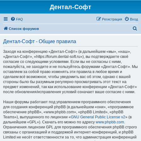
Дентал-Софт
FAQ
Регистрация
Вход
П
Список форумов
о
Дентал-Софт - Общие правила
и
с
Заходя на конференцию «Дентал-Софт» (в дальнейшем «мы», «наш»,
«Дентал-Софт», «https://forum.dental-soft.ru»), вы подтверждаете своё
к
согласие со следующими условиями. Если вы не согласны с ними,
пожалуйста, не заходите и не пользуйтесь форумами «Дентал-Софт». Мы
оставляем за собой право изменять эти правила в любое время и
сделаем всё возможное, чтобы уведомить вас об этом, однако с вашей
стороны было бы разумным регулярно просматривать этот текст на
предмет изменений, так как использование конференции «Дентал-Софт»
после обновления/исправления условий означает ваше согласие с ними.
Наши форумы работают под управлением программного обеспечения
для создания конференций phpBB (в дальнейшем «они», «программное
обеспечение phpBB», «www.phpbb.com», «phpBB Limited», «phpBB
Teams»), выпущенного по лицензии «
GNU General Public License v2
» (в
дальнейшем «GPL»). Скачать его можно по адресу
www.phpbb.com
.
Ограничения лицензии GPL для программного обеспечения phpBB строго
связаны с организацией и поддержкой интернет-конференций, и phpBB
Limited не несёт ответственности за то, что администрация конференций