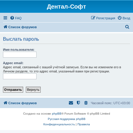
Дентал-Софт
FAQ
Регистрация
Вход
П
Список форумов
о
Выслать пароль
и
с
Имя пользователя:
к
Адрес email:
Адрес email, связанный с вашей учётной записью. Если вы не изменили его в
Личном разделе, то это адрес email, указанный вами при регистрации.
Список форумов
Часовой пояс:
UTC+03:00
Создано на основе
phpBB
® Forum Software © phpBB Limited
Русская поддержка phpBB
Конфиденциальность
|
Правила