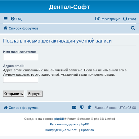
Дентал-Софт
FAQ
Регистрация
Вход
П
Список форумов
о
Послать письмо для активации учётной записи
и
с
Имя пользователя:
к
Адрес email:
Адрес email, связанный с вашей учётной записью. Если вы не изменили его в
Личном разделе, то это адрес email, указанный вами при регистрации.
Список форумов
Часовой пояс:
UTC+03:00
Создано на основе
phpBB
® Forum Software © phpBB Limited
Русская поддержка phpBB
Конфиденциальность
|
Правила