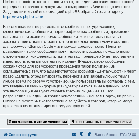
Limited не несёт ответственности за то, что администрация конференций
определяет в качестве допустимого содержания и/или поведения в них.
За дополнительной информацией о phpBB обращайтесь по адресу
https://www.phpbb.com/
.
Вы соглашаетесь не размещать оскорбительных, угрожающих,
клеветнических сообщений, порнографических сообщений, призывов к
национальной розни и прочих сообщений, которые могут нарушить
законы вашей страны, страны, которая предоставляет услуги хостинга
для форумов «Дентал-Софт» или международное право. Попытки
размещения таких сообщений могут привести к вашему немедленному
отключению от конференции, при этом ваш провайдер будет поставлен в
известность, если мы сочтём это нужным. IP-адреса всех сообщений
сохраняются для возможности проведения такой политики. Вы
соглашаетесь с тем, что администраторы форумов «Дентал-Софт» имеют
право удалить, отредактировать, перенести или закрыть любую тему в
любое время по своему усмотрению. Как пользователь вы согласны с тем,
что введённая вами информация будет храниться в базе данных. Хотя
эта информация не будет открыта третьим лицам без вашего
разрешения, ни администрация конференции «Дентал-Софт», ни phpBB
Limited не может быть ответственна за действия хакеров, которые могут
привести к несанкционированному доступу к ней.
Список форумов
Часовой пояс:
UTC+03:00