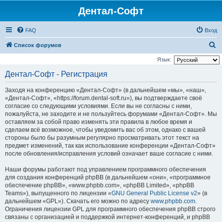
Дентал-Софт
FAQ
Вход
П
Список форумов
о
Язык:
и
Дентал-Софт - Регистрация
с
Заходя на конференцию «Дентал-Софт» (в дальнейшем «мы», «наш»,
к
«Дентал-Софт», «https://forum.dental-soft.ru»), вы подтверждаете своё
согласие со следующими условиями. Если вы не согласны с ними,
пожалуйста, не заходите и не пользуйтесь форумами «Дентал-Софт». Мы
оставляем за собой право изменять эти правила в любое время и
сделаем всё возможное, чтобы уведомить вас об этом, однако с вашей
стороны было бы разумным регулярно просматривать этот текст на
предмет изменений, так как использование конференции «Дентал-Софт»
после обновления/исправления условий означает ваше согласие с ними.
Наши форумы работают под управлением программного обеспечения
для создания конференций phpBB (в дальнейшем «они», «программное
обеспечение phpBB», «www.phpbb.com», «phpBB Limited», «phpBB
Teams»), выпущенного по лицензии «
GNU General Public License v2
» (в
дальнейшем «GPL»). Скачать его можно по адресу
www.phpbb.com
.
Ограничения лицензии GPL для программного обеспечения phpBB строго
связаны с организацией и поддержкой интернет-конференций, и phpBB