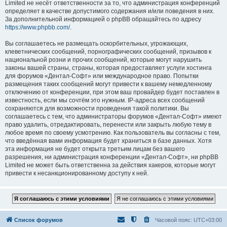
Limited не несёт ответственности за то, что администрация конференций
определяет в качестве допустимого содержания и/или поведения в них.
За дополнительной информацией о phpBB обращайтесь по адресу
https://www.phpbb.com/
.
Вы соглашаетесь не размещать оскорбительных, угрожающих,
клеветнических сообщений, порнографических сообщений, призывов к
национальной розни и прочих сообщений, которые могут нарушить
законы вашей страны, страны, которая предоставляет услуги хостинга
для форумов «Дентал-Софт» или международное право. Попытки
размещения таких сообщений могут привести к вашему немедленному
отключению от конференции, при этом ваш провайдер будет поставлен в
известность, если мы сочтём это нужным. IP-адреса всех сообщений
сохраняются для возможности проведения такой политики. Вы
соглашаетесь с тем, что администраторы форумов «Дентал-Софт» имеют
право удалить, отредактировать, перенести или закрыть любую тему в
любое время по своему усмотрению. Как пользователь вы согласны с тем,
что введённая вами информация будет храниться в базе данных. Хотя
эта информация не будет открыта третьим лицам без вашего
разрешения, ни администрация конференции «Дентал-Софт», ни phpBB
Limited не может быть ответственна за действия хакеров, которые могут
привести к несанкционированному доступу к ней.
Список форумов
Часовой пояс:
UTC+03:00