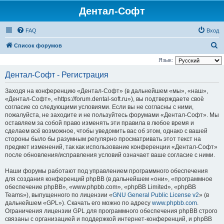
Дентал-Софт
FAQ
Вход
П
Список форумов
о
Язык:
и
Дентал-Софт - Регистрация
с
Заходя на конференцию «Дентал-Софт» (в дальнейшем «мы», «наш»,
к
«Дентал-Софт», «https://forum.dental-soft.ru»), вы подтверждаете своё
согласие со следующими условиями. Если вы не согласны с ними,
пожалуйста, не заходите и не пользуйтесь форумами «Дентал-Софт». Мы
оставляем за собой право изменять эти правила в любое время и
сделаем всё возможное, чтобы уведомить вас об этом, однако с вашей
стороны было бы разумным регулярно просматривать этот текст на
предмет изменений, так как использование конференции «Дентал-Софт»
после обновления/исправления условий означает ваше согласие с ними.
Наши форумы работают под управлением программного обеспечения
для создания конференций phpBB (в дальнейшем «они», «программное
обеспечение phpBB», «www.phpbb.com», «phpBB Limited», «phpBB
Teams»), выпущенного по лицензии «
GNU General Public License v2
» (в
дальнейшем «GPL»). Скачать его можно по адресу
www.phpbb.com
.
Ограничения лицензии GPL для программного обеспечения phpBB строго
связаны с организацией и поддержкой интернет-конференций, и phpBB