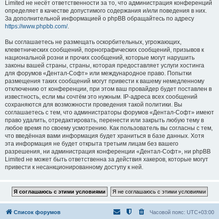
Limited не несёт ответственности за то, что администрация конференций
определяет в качестве допустимого содержания и/или поведения в них.
За дополнительной информацией о phpBB обращайтесь по адресу
https://www.phpbb.com/
.
Вы соглашаетесь не размещать оскорбительных, угрожающих,
клеветнических сообщений, порнографических сообщений, призывов к
национальной розни и прочих сообщений, которые могут нарушить
законы вашей страны, страны, которая предоставляет услуги хостинга
для форумов «Дентал-Софт» или международное право. Попытки
размещения таких сообщений могут привести к вашему немедленному
отключению от конференции, при этом ваш провайдер будет поставлен в
известность, если мы сочтём это нужным. IP-адреса всех сообщений
сохраняются для возможности проведения такой политики. Вы
соглашаетесь с тем, что администраторы форумов «Дентал-Софт» имеют
право удалить, отредактировать, перенести или закрыть любую тему в
любое время по своему усмотрению. Как пользователь вы согласны с тем,
что введённая вами информация будет храниться в базе данных. Хотя
эта информация не будет открыта третьим лицам без вашего
разрешения, ни администрация конференции «Дентал-Софт», ни phpBB
Limited не может быть ответственна за действия хакеров, которые могут
привести к несанкционированному доступу к ней.
Список форумов
Часовой пояс:
UTC+03:00