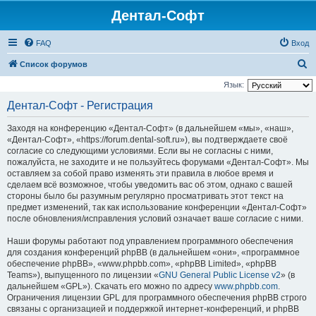
Дентал-Софт
FAQ
Вход
П
Список форумов
о
Язык:
и
Дентал-Софт - Регистрация
с
Заходя на конференцию «Дентал-Софт» (в дальнейшем «мы», «наш»,
к
«Дентал-Софт», «https://forum.dental-soft.ru»), вы подтверждаете своё
согласие со следующими условиями. Если вы не согласны с ними,
пожалуйста, не заходите и не пользуйтесь форумами «Дентал-Софт». Мы
оставляем за собой право изменять эти правила в любое время и
сделаем всё возможное, чтобы уведомить вас об этом, однако с вашей
стороны было бы разумным регулярно просматривать этот текст на
предмет изменений, так как использование конференции «Дентал-Софт»
после обновления/исправления условий означает ваше согласие с ними.
Наши форумы работают под управлением программного обеспечения
для создания конференций phpBB (в дальнейшем «они», «программное
обеспечение phpBB», «www.phpbb.com», «phpBB Limited», «phpBB
Teams»), выпущенного по лицензии «
GNU General Public License v2
» (в
дальнейшем «GPL»). Скачать его можно по адресу
www.phpbb.com
.
Ограничения лицензии GPL для программного обеспечения phpBB строго
связаны с организацией и поддержкой интернет-конференций, и phpBB