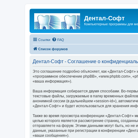
Дентал-Софт
Компьютерные программы для ме
Ссылки
FAQ
Список форумов
Дентал-Софт - Соглашение о конфиденциаль
Это соглашение подробно объясняет, как «Дентал-Софт» и е
«программное обеспечение phpBB», «www.phpbb.com», «ph
«ваша информация»).
Ваша информация собирается двумя способами. Во-первы
текстовые файлы, загружаемые в папку временных файлов 
анонимной сессии (в дальнейшем «session-id»), автомати
«Дентал-Софт» и будет использоваться для хранения инф
Также во время просмотра конференции «Дентал-Софт» мы 
целью которого является рассмотрение страниц, создан
отправляете на форум. Этими данными могут быть, но не
данные, указанные при регистрации в конференции «Дент
«ваши сообщения»).