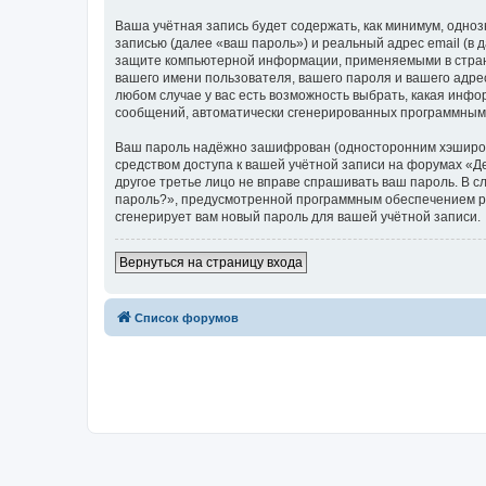
Ваша учётная запись будет содержать, как минимум, одн
записью (далее «ваш пароль») и реальный адрес email (в
защите компьютерной информации, применяемыми в стран
вашего имени пользователя, вашего пароля и вашего адре
любом случае у вас есть возможность выбрать, какая инфо
сообщений, автоматически сгенерированных программным
Ваш пароль надёжно зашифрован (односторонним хэширован
средством доступа к вашей учётной записи на форумах «Де
другое третье лицо не вправе спрашивать ваш пароль. В с
пароль?», предусмотренной программным обеспечением ph
сгенерирует вам новый пароль для вашей учётной записи.
Вернуться на страницу входа
Список форумов