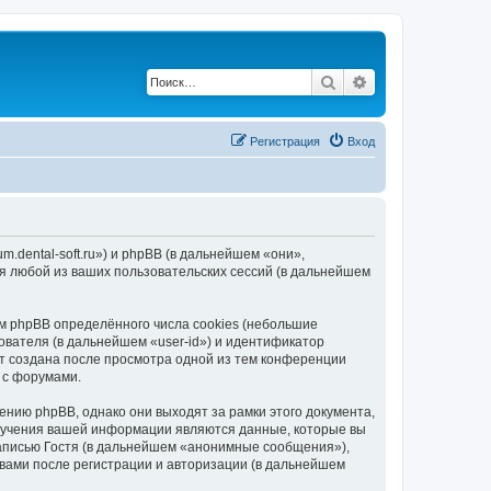
Поиск
Расширенный по
Регистрация
Вход
.dental-soft.ru») и phpBB (в дальнейшем «они»,
я любой из ваших пользовательских сессий (в дальнейшем
 phpBB определённого числа cookies (небольшие
ователя (в дальнейшем «user-id») и идентификатор
ет создана после просмотра одной из тем конференции
 с форумами.
нию phpBB, однако они выходят за рамки этого документа,
лучения вашей информации являются данные, которые вы
аписью Гостя (в дальнейшем «анонимные сообщения»),
вами после регистрации и авторизации (в дальнейшем