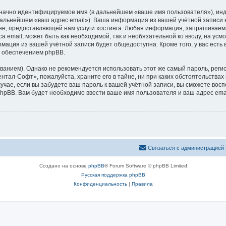
означно идентифицируемое имя (в дальнейшем «ваше имя пользователя»), ин
 дальнейшем «ваш адрес email»). Ваша информация из вашей учётной записи
е, предоставляющей нам услуги хостинга. Любая информация, запрашиваем
са email, может быть как необходимой, так и необязательной ко вводу, на 
рмация из вашей учётной записи будет общедоступна. Кроме того, у вас есть
 обеспечением phpBB.
ием). Однако не рекомендуется использовать этот же самый пароль, регист
нтал-Софт», пожалуйста, храните его в тайне, ни при каких обстоятельствах
лучае, если вы забудете ваш пароль к вашей учётной записи, вы сможете во
pBB. Вам будет необходимо ввести ваше имя пользователя и ваш адрес emai
Связаться с администрацией
Создано на основе
phpBB
® Forum Software © phpBB Limited
Русская поддержка phpBB
Конфиденциальность
|
Правила