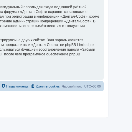
дивидуальный пароль для входа под вашей учётной
 на форумах «Дентал-Софт» охраняется законами о
ая при регистрации в конференции «Дентал-Софт», кроме
усмотрение администрации конференции «Дентал-Софт». В
 возможность согласиться/отказаться от получения
рируясь на других сайтах. Ваш пароль является
 ни представители «Дентал-Софт», ни phpBB Limited, ни
спользоваться функцией восстановления пароля «Забыли
l, после чего программное обеспечение phpBB
Наша команда
Удалить cookies
Часовой пояс:
UTC+03:00