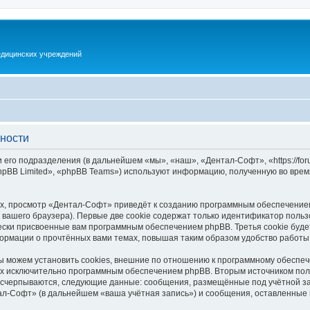
дицинских учреждений
ности
го подразделения (в дальнейшем «мы», «наш», «Дентал-Софт», «https://forum
pBB Limited», «phpBB Teams») используют информацию, полученную во врем
х, просмотр «Дентал-Софт» приведёт к созданию программным обеспечением
вашего браузера). Первые две cookie содержат только идентификатор польз
чески присвоенные вам программным обеспечением phpBB. Третья cookie буд
ормации о прочтённых вами темах, повышая таким образом удобство работы
можем установить cookies, внешние по отношению к программному обеспече
ных исключительно программным обеспечением phpBB. Вторым источником по
 исчерпываются, следующие данные: сообщения, размещённые под учётной з
ал-Софт» (в дальнейшем «ваша учётная запись») и сообщения, оставленные 