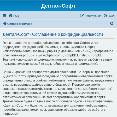
Дентал-Софт
FAQ
Регистрация
Вход
П
Список форумов
о
Дентал-Софт - Соглашение о конфиденциальности
и
с
Это соглашение подробно объясняет, как «Дентал-Софт» и его
подразделения (в дальнейшем «мы», «наш», «Дентал-Софт»,
к
«https://forum.dental-soft.ru») и phpBB (в дальнейшем «они», «программное
обеспечение phpBB», «www.phpbb.com», «phpBB Limited», «phpBB
Teams») используют информацию, полученную во время любой из ваших
пользовательских сессий (в дальнейшем «ваша информация»).
Ваша информация собирается двумя способами. Во-первых, просмотр
«Дентал-Софт» приведёт к созданию программным обеспечением phpBB
определённого числа cookies (небольшие текстовые файлы, загружаемые
в папку временных файлов вашего браузера). Первые две cookie
содержат только идентификатор пользователя (в дальнейшем «user-id»)
и идентификатор анонимной сессии (в дальнейшем «session-id»),
автоматически присвоенные вам программным обеспечением phpBB.
Третья cookie будет создана после просмотра одной из тем конференции
«Дентал-Софт» и будет использоваться для хранения информации о
прочтённых вами темах, повышая таким образом удобство работы с
форумами.