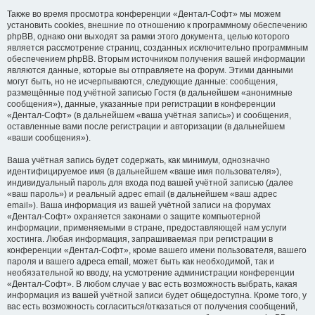
Также во время просмотра конференции «Дентал-Софт» мы можем
установить cookies, внешние по отношению к программному обеспечению
phpBB, однако они выходят за рамки этого документа, целью которого
является рассмотрение страниц, созданных исключительно программным
обеспечением phpBB. Вторым источником получения вашей информации
являются данные, которые вы отправляете на форум. Этими данными
могут быть, но не исчерпываются, следующие данные: сообщения,
размещённые под учётной записью Гостя (в дальнейшем «анонимные
сообщения»), данные, указанные при регистрации в конференции
«Дентал-Софт» (в дальнейшем «ваша учётная запись») и сообщения,
оставленные вами после регистрации и авторизации (в дальнейшем
«ваши сообщения»).
Ваша учётная запись будет содержать, как минимум, однозначно
идентифицируемое имя (в дальнейшем «ваше имя пользователя»),
индивидуальный пароль для входа под вашей учётной записью (далее
«ваш пароль») и реальный адрес email (в дальнейшем «ваш адрес
email»). Ваша информация из вашей учётной записи на форумах
«Дентал-Софт» охраняется законами о защите компьютерной
информации, применяемыми в стране, предоставляющей нам услуги
хостинга. Любая информация, запрашиваемая при регистрации в
конференции «Дентал-Софт», кроме вашего имени пользователя, вашего
пароля и вашего адреса email, может быть как необходимой, так и
необязательной ко вводу, на усмотрение администрации конференции
«Дентал-Софт». В любом случае у вас есть возможность выбрать, какая
информация из вашей учётной записи будет общедоступна. Кроме того, у
вас есть возможность согласиться/отказаться от получения сообщений,