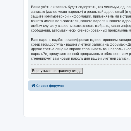
Ваша учётная запись будет содержать, как минимум, одн
записью (далее «ваш пароль») и реальный адрес email (в
защите компьютерной информации, применяемыми в стран
вашего имени пользователя, вашего пароля и вашего адре
любом случае у вас есть возможность выбрать, какая инфо
сообщений, автоматически сгенерированных программным
Ваш пароль надёжно зашифрован (односторонним хэширован
средством доступа к вашей учётной записи на форумах «Де
другое третье лицо не вправе спрашивать ваш пароль. В с
пароль?», предусмотренной программным обеспечением ph
сгенерирует вам новый пароль для вашей учётной записи.
Вернуться на страницу входа
Список форумов