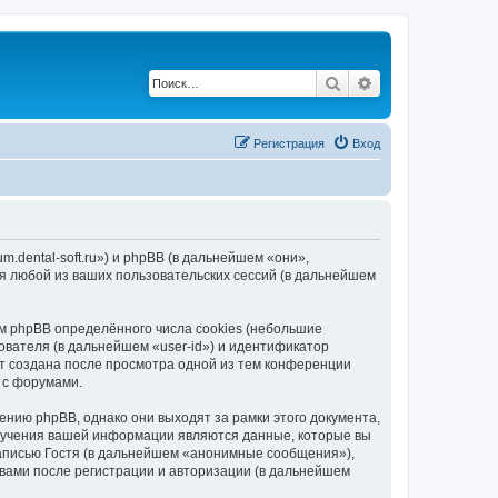
Поиск
Расширенный по
Регистрация
Вход
.dental-soft.ru») и phpBB (в дальнейшем «они»,
я любой из ваших пользовательских сессий (в дальнейшем
 phpBB определённого числа cookies (небольшие
ователя (в дальнейшем «user-id») и идентификатор
ет создана после просмотра одной из тем конференции
 с форумами.
нию phpBB, однако они выходят за рамки этого документа,
лучения вашей информации являются данные, которые вы
аписью Гостя (в дальнейшем «анонимные сообщения»),
вами после регистрации и авторизации (в дальнейшем