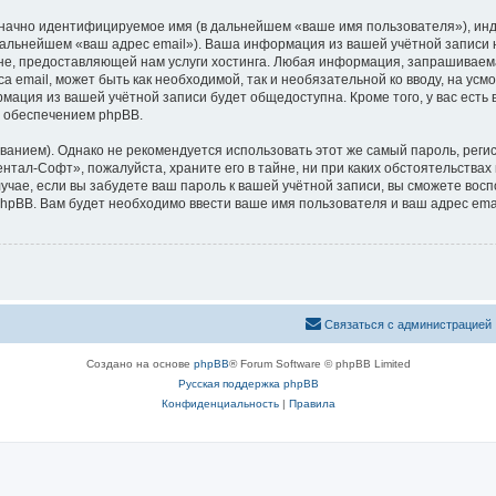
означно идентифицируемое имя (в дальнейшем «ваше имя пользователя»), ин
 дальнейшем «ваш адрес email»). Ваша информация из вашей учётной записи
е, предоставляющей нам услуги хостинга. Любая информация, запрашиваем
са email, может быть как необходимой, так и необязательной ко вводу, на 
рмация из вашей учётной записи будет общедоступна. Кроме того, у вас есть
 обеспечением phpBB.
ием). Однако не рекомендуется использовать этот же самый пароль, регист
нтал-Софт», пожалуйста, храните его в тайне, ни при каких обстоятельствах
лучае, если вы забудете ваш пароль к вашей учётной записи, вы сможете во
pBB. Вам будет необходимо ввести ваше имя пользователя и ваш адрес emai
Связаться с администрацией
Создано на основе
phpBB
® Forum Software © phpBB Limited
Русская поддержка phpBB
Конфиденциальность
|
Правила