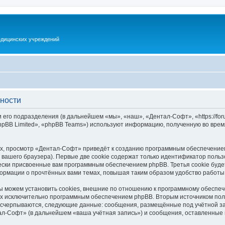
дицинских учреждений
ности
го подразделения (в дальнейшем «мы», «наш», «Дентал-Софт», «https://forum
pBB Limited», «phpBB Teams») используют информацию, полученную во врем
х, просмотр «Дентал-Софт» приведёт к созданию программным обеспечением
вашего браузера). Первые две cookie содержат только идентификатор польз
чески присвоенные вам программным обеспечением phpBB. Третья cookie буд
ормации о прочтённых вами темах, повышая таким образом удобство работы
можем установить cookies, внешние по отношению к программному обеспече
ных исключительно программным обеспечением phpBB. Вторым источником по
 исчерпываются, следующие данные: сообщения, размещённые под учётной з
ал-Софт» (в дальнейшем «ваша учётная запись») и сообщения, оставленные 