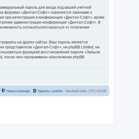
дивидуальный пароль для входа под вашей учётной
 на форумах «Дентал-Софт» охраняется законами о
ая при регистрации в конференции «Дентал-Софт», кроме
усмотрение администрации конференции «Дентал-Софт». В
 возможность согласиться/отказаться от получения
рируясь на других сайтах. Ваш пароль является
 ни представители «Дентал-Софт», ни phpBB Limited, ни
спользоваться функцией восстановления пароля «Забыли
l, после чего программное обеспечение phpBB
Наша команда
Удалить cookies
Часовой пояс:
UTC+03:00