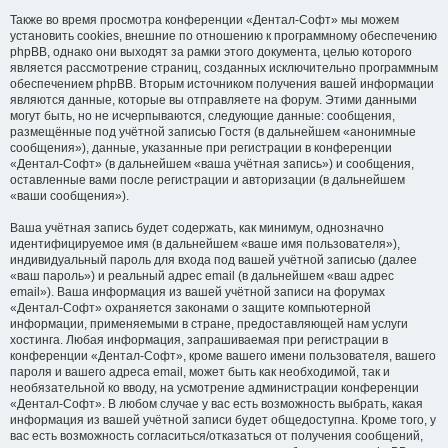
Также во время просмотра конференции «Дентал-Софт» мы можем
установить cookies, внешние по отношению к программному обеспечению
phpBB, однако они выходят за рамки этого документа, целью которого
является рассмотрение страниц, созданных исключительно программным
обеспечением phpBB. Вторым источником получения вашей информации
являются данные, которые вы отправляете на форум. Этими данными
могут быть, но не исчерпываются, следующие данные: сообщения,
размещённые под учётной записью Гостя (в дальнейшем «анонимные
сообщения»), данные, указанные при регистрации в конференции
«Дентал-Софт» (в дальнейшем «ваша учётная запись») и сообщения,
оставленные вами после регистрации и авторизации (в дальнейшем
«ваши сообщения»).
Ваша учётная запись будет содержать, как минимум, однозначно
идентифицируемое имя (в дальнейшем «ваше имя пользователя»),
индивидуальный пароль для входа под вашей учётной записью (далее
«ваш пароль») и реальный адрес email (в дальнейшем «ваш адрес
email»). Ваша информация из вашей учётной записи на форумах
«Дентал-Софт» охраняется законами о защите компьютерной
информации, применяемыми в стране, предоставляющей нам услуги
хостинга. Любая информация, запрашиваемая при регистрации в
конференции «Дентал-Софт», кроме вашего имени пользователя, вашего
пароля и вашего адреса email, может быть как необходимой, так и
необязательной ко вводу, на усмотрение администрации конференции
«Дентал-Софт». В любом случае у вас есть возможность выбрать, какая
информация из вашей учётной записи будет общедоступна. Кроме того, у
вас есть возможность согласиться/отказаться от получения сообщений,