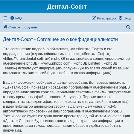
Дентал-Софт
FAQ
Регистрация
Вход
П
Список форумов
о
Дентал-Софт - Соглашение о конфиденциальности
и
с
Это соглашение подробно объясняет, как «Дентал-Софт» и его
подразделения (в дальнейшем «мы», «наш», «Дентал-Софт»,
к
«https://forum.dental-soft.ru») и phpBB (в дальнейшем «они», «программное
обеспечение phpBB», «www.phpbb.com», «phpBB Limited», «phpBB
Teams») используют информацию, полученную во время любой из ваших
пользовательских сессий (в дальнейшем «ваша информация»).
Ваша информация собирается двумя способами. Во-первых, просмотр
«Дентал-Софт» приведёт к созданию программным обеспечением phpBB
определённого числа cookies (небольшие текстовые файлы, загружаемые
в папку временных файлов вашего браузера). Первые две cookie
содержат только идентификатор пользователя (в дальнейшем «user-id»)
и идентификатор анонимной сессии (в дальнейшем «session-id»),
автоматически присвоенные вам программным обеспечением phpBB.
Третья cookie будет создана после просмотра одной из тем конференции
«Дентал-Софт» и будет использоваться для хранения информации о
прочтённых вами темах, повышая таким образом удобство работы с
форумами.