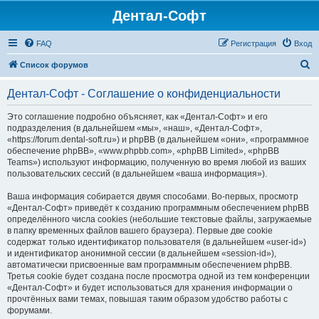
Дентал-Софт
FAQ
Регистрация
Вход
П
Список форумов
о
Дентал-Софт - Соглашение о конфиденциальности
и
с
Это соглашение подробно объясняет, как «Дентал-Софт» и его
подразделения (в дальнейшем «мы», «наш», «Дентал-Софт»,
к
«https://forum.dental-soft.ru») и phpBB (в дальнейшем «они», «программное
обеспечение phpBB», «www.phpbb.com», «phpBB Limited», «phpBB
Teams») используют информацию, полученную во время любой из ваших
пользовательских сессий (в дальнейшем «ваша информация»).
Ваша информация собирается двумя способами. Во-первых, просмотр
«Дентал-Софт» приведёт к созданию программным обеспечением phpBB
определённого числа cookies (небольшие текстовые файлы, загружаемые
в папку временных файлов вашего браузера). Первые две cookie
содержат только идентификатор пользователя (в дальнейшем «user-id»)
и идентификатор анонимной сессии (в дальнейшем «session-id»),
автоматически присвоенные вам программным обеспечением phpBB.
Третья cookie будет создана после просмотра одной из тем конференции
«Дентал-Софт» и будет использоваться для хранения информации о
прочтённых вами темах, повышая таким образом удобство работы с
форумами.