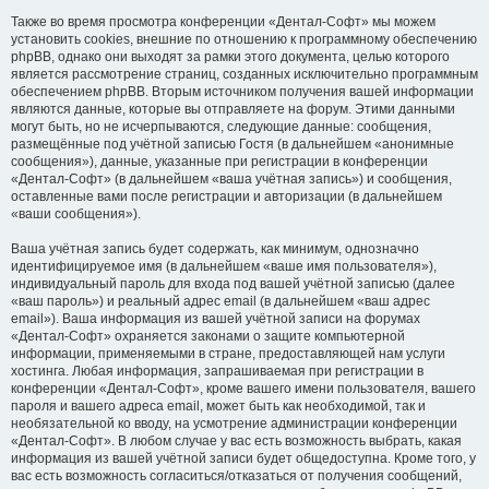
Также во время просмотра конференции «Дентал-Софт» мы можем
установить cookies, внешние по отношению к программному обеспечению
phpBB, однако они выходят за рамки этого документа, целью которого
является рассмотрение страниц, созданных исключительно программным
обеспечением phpBB. Вторым источником получения вашей информации
являются данные, которые вы отправляете на форум. Этими данными
могут быть, но не исчерпываются, следующие данные: сообщения,
размещённые под учётной записью Гостя (в дальнейшем «анонимные
сообщения»), данные, указанные при регистрации в конференции
«Дентал-Софт» (в дальнейшем «ваша учётная запись») и сообщения,
оставленные вами после регистрации и авторизации (в дальнейшем
«ваши сообщения»).
Ваша учётная запись будет содержать, как минимум, однозначно
идентифицируемое имя (в дальнейшем «ваше имя пользователя»),
индивидуальный пароль для входа под вашей учётной записью (далее
«ваш пароль») и реальный адрес email (в дальнейшем «ваш адрес
email»). Ваша информация из вашей учётной записи на форумах
«Дентал-Софт» охраняется законами о защите компьютерной
информации, применяемыми в стране, предоставляющей нам услуги
хостинга. Любая информация, запрашиваемая при регистрации в
конференции «Дентал-Софт», кроме вашего имени пользователя, вашего
пароля и вашего адреса email, может быть как необходимой, так и
необязательной ко вводу, на усмотрение администрации конференции
«Дентал-Софт». В любом случае у вас есть возможность выбрать, какая
информация из вашей учётной записи будет общедоступна. Кроме того, у
вас есть возможность согласиться/отказаться от получения сообщений,