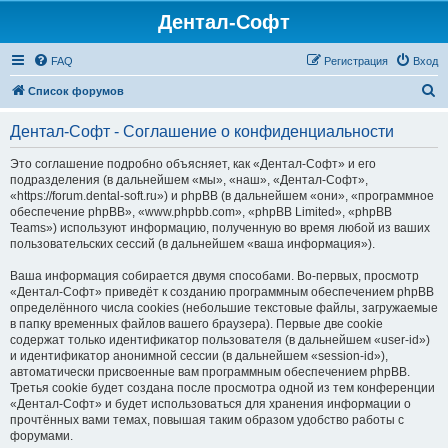
Дентал-Софт
FAQ
Регистрация
Вход
П
Список форумов
о
Дентал-Софт - Соглашение о конфиденциальности
и
с
Это соглашение подробно объясняет, как «Дентал-Софт» и его
подразделения (в дальнейшем «мы», «наш», «Дентал-Софт»,
к
«https://forum.dental-soft.ru») и phpBB (в дальнейшем «они», «программное
обеспечение phpBB», «www.phpbb.com», «phpBB Limited», «phpBB
Teams») используют информацию, полученную во время любой из ваших
пользовательских сессий (в дальнейшем «ваша информация»).
Ваша информация собирается двумя способами. Во-первых, просмотр
«Дентал-Софт» приведёт к созданию программным обеспечением phpBB
определённого числа cookies (небольшие текстовые файлы, загружаемые
в папку временных файлов вашего браузера). Первые две cookie
содержат только идентификатор пользователя (в дальнейшем «user-id»)
и идентификатор анонимной сессии (в дальнейшем «session-id»),
автоматически присвоенные вам программным обеспечением phpBB.
Третья cookie будет создана после просмотра одной из тем конференции
«Дентал-Софт» и будет использоваться для хранения информации о
прочтённых вами темах, повышая таким образом удобство работы с
форумами.