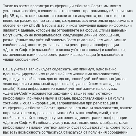
Также во время просмотра конференции «Дентал-Софт» мы можем
установить cookies, внешние по отношению к программному обеспечению
phpBB, однако они выходят за рамки этого документа, целью которого
является рассмотрение страниц, созданных исключительно программным
обеспечением phpBB. Вторым источником получения вашей информации
являются данные, которые вы отправляете на форум. Этими данными
могут быть, но не исчерпываются, следующие данные: сообщения,
размещённые под учётной записью Гостя (в дальнейшем «анонимные
сообщения»), данные, указанные при регистрации в конференции
«Дентал-Софт» (в дальнейшем «ваша учётная запись») и сообщения,
оставленные вами после регистрации и авторизации (в дальнейшем
«ваши сообщения»).
Ваша учётная запись будет содержать, как минимум, однозначно
идентифицируемое имя (в дальнейшем «ваше имя пользователя»),
индивидуальный пароль для входа под вашей учётной записью (далее
«ваш пароль») и реальный адрес email (в дальнейшем «ваш адрес
email»). Ваша информация из вашей учётной записи на форумах
«Дентал-Софт» охраняется законами о защите компьютерной
информации, применяемыми в стране, предоставляющей нам услуги
хостинга. Любая информация, запрашиваемая при регистрации в
конференции «Дентал-Софт», кроме вашего имени пользователя, вашего
пароля и вашего адреса email, может быть как необходимой, так и
необязательной ко вводу, на усмотрение администрации конференции
«Дентал-Софт». В любом случае у вас есть возможность выбрать, какая
информация из вашей учётной записи будет общедоступна. Кроме того, у
вас есть возможность согласиться/отказаться от получения сообщений,