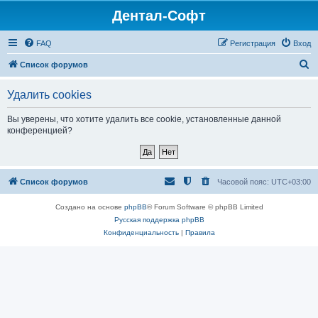
Дентал-Софт
FAQ
Регистрация
Вход
П
Список форумов
о
Удалить cookies
и
с
Вы уверены, что хотите удалить все cookie, установленные данной
конференцией?
к
Список форумов
Часовой пояс:
UTC+03:00
Создано на основе
phpBB
® Forum Software © phpBB Limited
Русская поддержка phpBB
Конфиденциальность
|
Правила