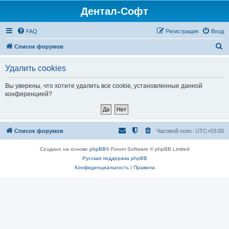
Дентал-Софт
FAQ
Регистрация
Вход
П
Список форумов
о
Удалить cookies
и
с
Вы уверены, что хотите удалить все cookie, установленные данной
конференцией?
к
Список форумов
Часовой пояс:
UTC+03:00
Создано на основе
phpBB
® Forum Software © phpBB Limited
Русская поддержка phpBB
Конфиденциальность
|
Правила