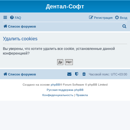
Дентал-Софт
FAQ
Регистрация
Вход
П
Список форумов
о
Удалить cookies
и
с
Вы уверены, что хотите удалить все cookie, установленные данной
конференцией?
к
Список форумов
Часовой пояс:
UTC+03:00
Создано на основе
phpBB
® Forum Software © phpBB Limited
Русская поддержка phpBB
Конфиденциальность
|
Правила