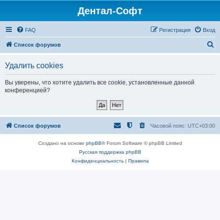
Дентал-Софт
FAQ
Регистрация
Вход
П
Список форумов
о
Удалить cookies
и
с
Вы уверены, что хотите удалить все cookie, установленные данной
конференцией?
к
Список форумов
Часовой пояс:
UTC+03:00
Создано на основе
phpBB
® Forum Software © phpBB Limited
Русская поддержка phpBB
Конфиденциальность
|
Правила