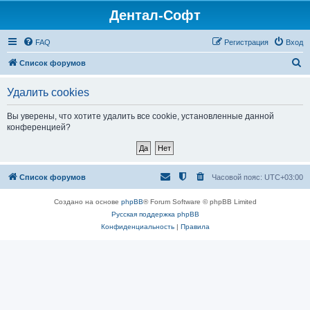
Дентал-Софт
FAQ
Регистрация
Вход
П
Список форумов
о
Удалить cookies
и
с
Вы уверены, что хотите удалить все cookie, установленные данной
конференцией?
к
Список форумов
Часовой пояс:
UTC+03:00
Создано на основе
phpBB
® Forum Software © phpBB Limited
Русская поддержка phpBB
Конфиденциальность
|
Правила