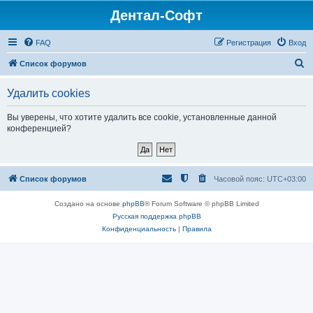
Дентал-Софт
FAQ
Регистрация
Вход
П
Список форумов
о
Удалить cookies
и
с
Вы уверены, что хотите удалить все cookie, установленные данной
конференцией?
к
Список форумов
Часовой пояс:
UTC+03:00
Создано на основе
phpBB
® Forum Software © phpBB Limited
Русская поддержка phpBB
Конфиденциальность
|
Правила