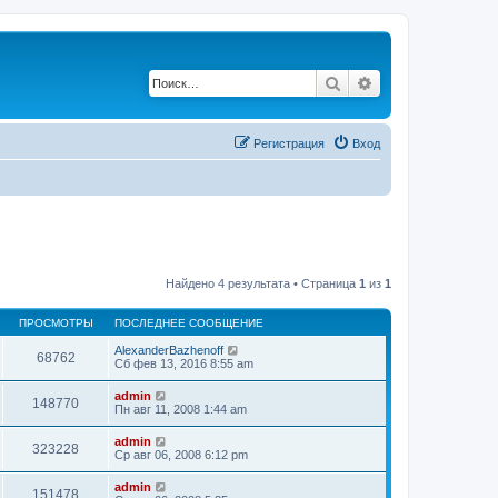
Поиск
Расширенный по
Регистрация
Вход
Найдено 4 результата • Страница
1
из
1
ПРОСМОТРЫ
ПОСЛЕДНЕЕ СООБЩЕНИЕ
AlexanderBazhenoff
68762
Сб фев 13, 2016 8:55 am
admin
148770
Пн авг 11, 2008 1:44 am
admin
323228
Ср авг 06, 2008 6:12 pm
admin
151478