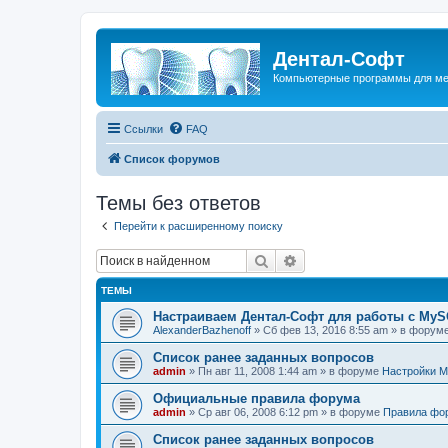
Дентал-Софт
Компьютерные программы для ме
Ссылки
FAQ
Список форумов
Темы без ответов
Перейти к расширенному поиску
Поиск
Расширенный поиск
ТЕМЫ
Настраиваем Дентал-Софт для работы с MyS
AlexanderBazhenoff
» Сб фев 13, 2016 8:55 am » в форум
Список ранее заданных вопросов
admin
» Пн авг 11, 2008 1:44 am » в форуме
Настройки M
Официальные правила форума
admin
» Ср авг 06, 2008 6:12 pm » в форуме
Правила фо
Список ранее заданных вопросов