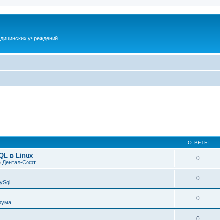
дицинских учреждений
ОТВЕТЫ
QL в Linux
0
е
Дентал-Софт
0
ySql
0
рума
0