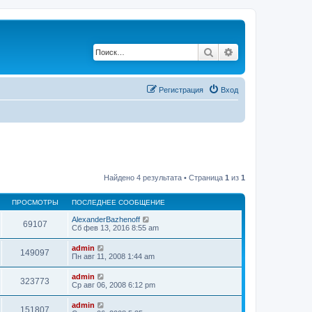
Поиск
Расширенный по
Регистрация
Вход
Найдено 4 результата • Страница
1
из
1
ПРОСМОТРЫ
ПОСЛЕДНЕЕ СООБЩЕНИЕ
AlexanderBazhenoff
69107
Сб фев 13, 2016 8:55 am
admin
149097
Пн авг 11, 2008 1:44 am
admin
323773
Ср авг 06, 2008 6:12 pm
admin
151807