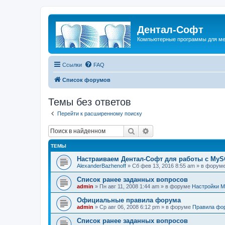
Дентал-Софт
Компьютерные программы для ме
Ссылки
FAQ
Список форумов
Темы без ответов
Перейти к расширенному поиску
Поиск
Расширенный поиск
ТЕМЫ
Настраиваем Дентал-Софт для работы с MyS
AlexanderBazhenoff
» Сб фев 13, 2016 8:55 am » в форум
Список ранее заданных вопросов
admin
» Пн авг 11, 2008 1:44 am » в форуме
Настройки M
Официальные правила форума
admin
» Ср авг 06, 2008 6:12 pm » в форуме
Правила фо
Список ранее заданных вопросов