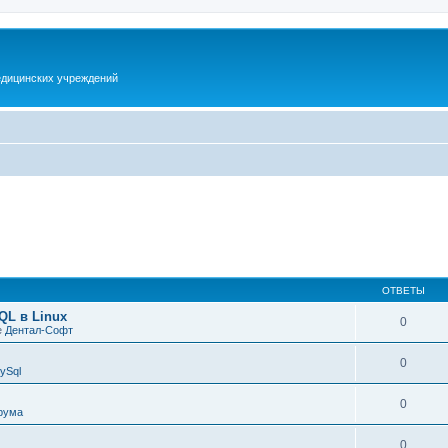
дицинских учреждений
ОТВЕТЫ
QL в Linux
0
е
Дентал-Софт
0
ySql
0
рума
0