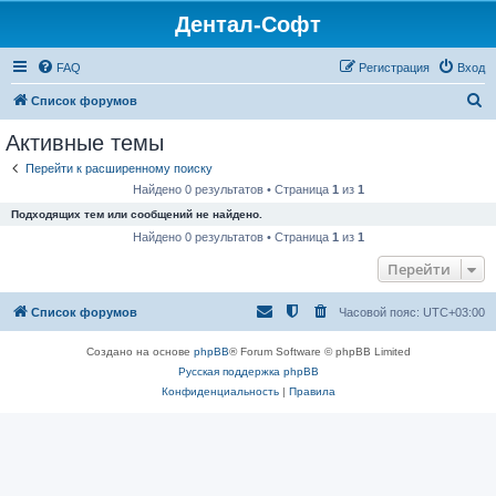
Дентал-Софт
FAQ
Регистрация
Вход
П
Список форумов
о
Активные темы
и
Перейти к расширенному поиску
с
Найдено 0 результатов • Страница
1
из
1
к
Подходящих тем или сообщений не найдено.
Найдено 0 результатов • Страница
1
из
1
Перейти
Список форумов
Часовой пояс:
UTC+03:00
Создано на основе
phpBB
® Forum Software © phpBB Limited
Русская поддержка phpBB
Конфиденциальность
|
Правила