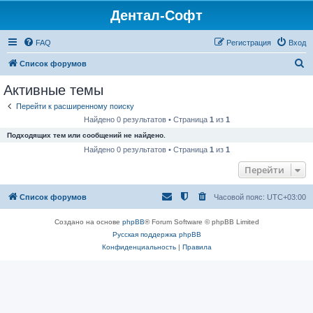
Дентал-Софт
FAQ
Регистрация
Вход
П
Список форумов
о
Активные темы
и
Перейти к расширенному поиску
с
Найдено 0 результатов • Страница
1
из
1
к
Подходящих тем или сообщений не найдено.
Найдено 0 результатов • Страница
1
из
1
Перейти
Список форумов
Часовой пояс:
UTC+03:00
Создано на основе
phpBB
® Forum Software © phpBB Limited
Русская поддержка phpBB
Конфиденциальность
|
Правила