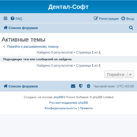
Дентал-Софт
FAQ
Регистрация
Вход
П
Список форумов
о
Активные темы
и
Перейти к расширенному поиску
с
Найдено 0 результатов • Страница
1
из
1
к
Подходящих тем или сообщений не найдено.
Найдено 0 результатов • Страница
1
из
1
Перейти
Список форумов
Часовой пояс:
UTC+03:00
Создано на основе
phpBB
® Forum Software © phpBB Limited
Русская поддержка phpBB
Конфиденциальность
|
Правила