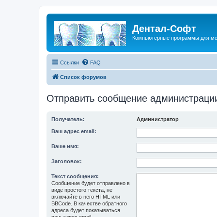
Дентал-Софт
Компьютерные программы для ме
Ссылки
FAQ
Список форумов
Отправить сообщение администраци
Получатель:
Администратор
Ваш адрес email:
Ваше имя:
Заголовок:
Текст сообщения:
Сообщение будет отправлено в
виде простого текста, не
включайте в него HTML или
BBCode. В качестве обратного
адреса будет показываться
ваш адрес email.