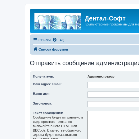
Дентал-Софт
Компьютерные программы для ме
Ссылки
FAQ
Список форумов
Отправить сообщение администраци
Получатель:
Администратор
Ваш адрес email:
Ваше имя:
Заголовок:
Текст сообщения:
Сообщение будет отправлено в
виде простого текста, не
включайте в него HTML или
BBCode. В качестве обратного
адреса будет показываться
ваш адрес email.