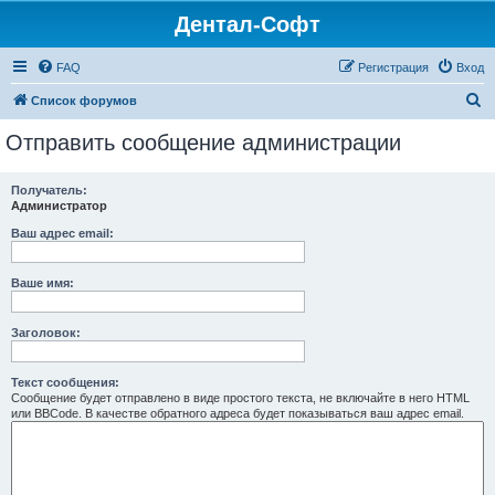
Дентал-Софт
FAQ
Регистрация
Вход
П
Список форумов
о
Отправить сообщение администрации
и
с
Получатель:
Администратор
к
Ваш адрес email:
Ваше имя:
Заголовок:
Текст сообщения:
Сообщение будет отправлено в виде простого текста, не включайте в него HTML
или BBCode. В качестве обратного адреса будет показываться ваш адрес email.