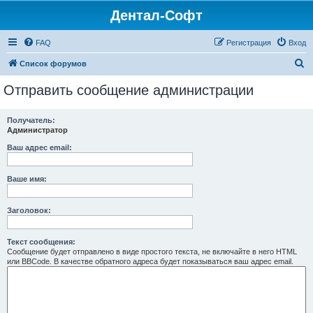
Дентал-Софт
FAQ
Регистрация
Вход
П
Список форумов
о
Отправить сообщение администрации
и
с
Получатель:
Администратор
к
Ваш адрес email:
Ваше имя:
Заголовок:
Текст сообщения:
Сообщение будет отправлено в виде простого текста, не включайте в него HTML
или BBCode. В качестве обратного адреса будет показываться ваш адрес email.