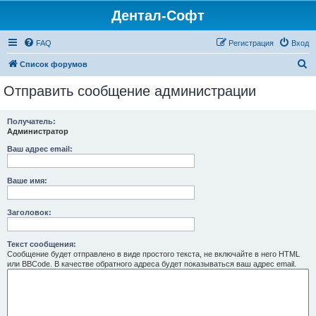
Дентал-Софт
FAQ
Регистрация
Вход
П
Список форумов
о
Отправить сообщение администрации
и
с
Получатель:
Администратор
к
Ваш адрес email:
Ваше имя:
Заголовок:
Текст сообщения:
Сообщение будет отправлено в виде простого текста, не включайте в него HTML
или BBCode. В качестве обратного адреса будет показываться ваш адрес email.