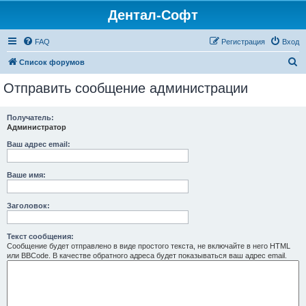
Дентал-Софт
FAQ
Регистрация
Вход
П
Список форумов
о
Отправить сообщение администрации
и
с
Получатель:
Администратор
к
Ваш адрес email:
Ваше имя:
Заголовок:
Текст сообщения:
Сообщение будет отправлено в виде простого текста, не включайте в него HTML
или BBCode. В качестве обратного адреса будет показываться ваш адрес email.