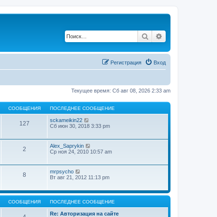
Поиск
Расширенный по
Регистрация
Вход
Текущее время: Сб авг 08, 2026 2:33 am
СООБЩЕНИЯ
ПОСЛЕДНЕЕ СООБЩЕНИЕ
П
sckameikin22
127
е
Сб июн 30, 2018 3:33 pm
р
е
й
П
Alex_Saprykin
2
т
е
Ср ноя 24, 2010 10:57 am
и
р
к
е
п
й
П
mrpsycho
о
8
т
е
Вт авг 21, 2012 11:13 pm
с
и
р
л
к
е
е
п
й
д
о
т
н
СООБЩЕНИЯ
ПОСЛЕДНЕЕ СООБЩЕНИЕ
с
и
е
л
к
м
Re: Авторизация на сайте
е