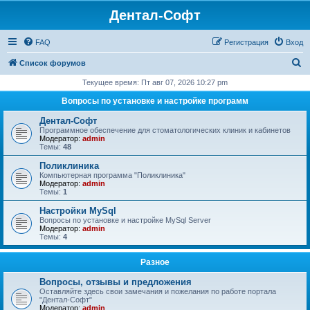
Дентал-Софт
FAQ
Регистрация
Вход
П
Список форумов
о
Текущее время: Пт авг 07, 2026 10:27 pm
и
Вопросы по установке и настройке программ
с
Дентал-Софт
к
Программное обеспечение для стоматологических клиник и кабинетов
Модератор:
admin
Темы:
48
Поликлиника
Компьютерная программа "Поликлиника"
Модератор:
admin
Темы:
1
Настройки MySql
Вопросы по установке и настройке MySql Server
Модератор:
admin
Темы:
4
Разное
Вопросы, отзывы и предложения
Оставляйте здесь свои замечания и пожелания по работе портала
"Дентал-Софт"
Модератор:
admin