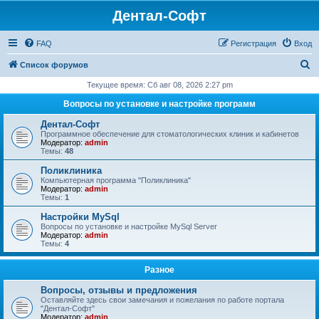
Дентал-Софт
FAQ
Регистрация
Вход
П
Список форумов
о
Текущее время: Сб авг 08, 2026 2:27 pm
и
Вопросы по установке и настройке программ
с
Дентал-Софт
к
Программное обеспечение для стоматологических клиник и кабинетов
Модератор:
admin
Темы:
48
Поликлиника
Компьютерная программа "Поликлиника"
Модератор:
admin
Темы:
1
Настройки MySql
Вопросы по установке и настройке MySql Server
Модератор:
admin
Темы:
4
Разное
Вопросы, отзывы и предложения
Оставляйте здесь свои замечания и пожелания по работе портала
"Дентал-Софт"
Модератор:
admin