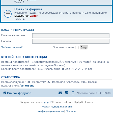
Темы:
1
Правила форума
Незнание Правил не освобождает от ответственности за их нарушение.
Модератор:
admin
Темы:
1
ВХОД
•
РЕГИСТРАЦИЯ
Имя пользователя:
Пароль:
Забыли пароль?
Запомнить меня
КТО СЕЙЧАС НА КОНФЕРЕНЦИИ
Всего
11
посетителей :: 1 зарегистрированный, 0 скрытых и 10 гостей (основано на
активности пользователей за последние 5 минут)
Больше всего посетителей (
1197
) здесь было Пт июл 24, 2026 7:44 pm
СТАТИСТИКА
Всего сообщений:
160
• Всего тем:
55
• Всего пользователей:
194
• Новый
пользователь:
VeraAsync
Список форумов
Часовой пояс:
UTC+03:00
Создано на основе
phpBB
® Forum Software © phpBB Limited
Русская поддержка phpBB
Конфиденциальность
|
Правила