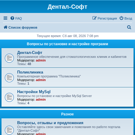
Дентал-Софт
FAQ
Регистрация
Вход
П
Список форумов
о
Текущее время: Сб авг 08, 2026 7:08 pm
и
Вопросы по установке и настройке программ
с
Дентал-Софт
к
Программное обеспечение для стоматологических клиник и кабинетов
Модератор:
admin
Темы:
48
Поликлиника
Компьютерная программа "Поликлиника"
Модератор:
admin
Темы:
1
Настройки MySql
Вопросы по установке и настройке MySql Server
Модератор:
admin
Темы:
4
Разное
Вопросы, отзывы и предложения
Оставляйте здесь свои замечания и пожелания по работе портала
"Дентал-Софт"
Модератор:
admin