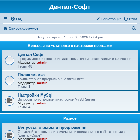
Дентал-Софт
FAQ
Регистрация
Вход
П
Список форумов
о
Текущее время: Чт авг 06, 2026 12:04 pm
и
Вопросы по установке и настройке программ
с
Дентал-Софт
к
Программное обеспечение для стоматологических клиник и кабинетов
Модератор:
admin
Темы:
48
Поликлиника
Компьютерная программа "Поликлиника"
Модератор:
admin
Темы:
1
Настройки MySql
Вопросы по установке и настройке MySql Server
Модератор:
admin
Темы:
4
Разное
Вопросы, отзывы и предложения
Оставляйте здесь свои замечания и пожелания по работе портала
"Дентал-Софт"
Модератор:
admin