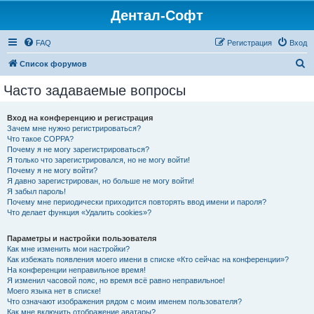
Дентал-Софт
FAQ
Регистрация
Вход
П
Список форумов
о
Часто задаваемые вопросы
и
с
Вход на конференцию и регистрация
Зачем мне нужно регистрироваться?
к
Что такое COPPA?
Почему я не могу зарегистрироваться?
Я только что зарегистрировался, но не могу войти!
Почему я не могу войти?
Я давно зарегистрирован, но больше не могу войти!
Я забыл пароль!
Почему мне периодически приходится повторять ввод имени и пароля?
Что делает функция «Удалить cookies»?
Параметры и настройки пользователя
Как мне изменить мои настройки?
Как избежать появления моего имени в списке «Кто сейчас на конференции»?
На конференции неправильное время!
Я изменил часовой пояс, но время всё равно неправильное!
Моего языка нет в списке!
Что означают изображения рядом с моим именем пользователя?
Как мне включить отображение аватары?