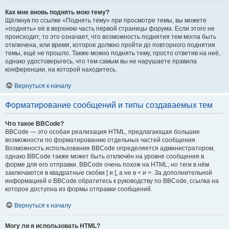
Как мне вновь поднять мою тему?
Щёлкнув по ссылке «Поднять тему» при просмотре темы, вы можете
«поднять» её в верхнюю часть первой страницы форума. Если этого не
происходит, то это означает, что возможность поднятия тем могла быть
отключена, или время, которое должно пройти до повторного поднятия
темы, ещё не прошло. Также можно поднять тему, просто ответив на неё,
однако удостоверьтесь, что тем самым вы не нарушаете правила
конференции, на которой находитесь.
Вернуться к началу
Форматирование сообщений и типы создаваемых тем
Что такое BBCode?
BBCode — это особая реализация HTML, предлагающая большие
возможности по форматированию отдельных частей сообщения.
Возможность использования BBCode определяется администратором,
однако BBCode также может быть отключён на уровне сообщения в
форме для его отправки. BBCode очень похож на HTML, но теги в нём
заключаются в квадратные скобки [ и ], а не в < и >. За дополнительной
информацией о BBCode обратитесь к руководству по BBCode, ссылка на
которое доступна из формы отправки сообщений.
Вернуться к началу
Могу ли я использовать HTML?