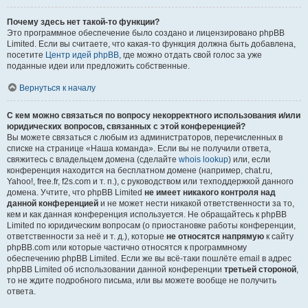
Почему здесь нет такой-то функции?
Это программное обеспечение было создано и лицензировано phpBB
Limited. Если вы считаете, что какая-то функция должна быть добавлена,
посетите
Центр идей phpBB
, где можно отдать свой голос за уже
поданные идеи или предложить собственные.
Вернуться к началу
С кем можно связаться по вопросу некорректного использования и/или
юридических вопросов, связанных с этой конференцией?
Вы можете связаться с любым из администраторов, перечисленных в
списке на странице «Наша команда». Если вы не получили ответа,
свяжитесь с владельцем домена (сделайте
whois lookup
) или, если
конференция находится на бесплатном домене (например, chat.ru,
Yahoo!, free.fr, f2s.com и т. п.), с руководством или техподдержкой данного
домена. Учтите, что phpBB Limited
не имеет никакого контроля над
данной конференцией
и не может нести никакой ответственности за то,
кем и как данная конференция используется. Не обращайтесь к phpBB
Limited по юридическим вопросам (о приостановке работы конференции,
ответственности за неё и т. д.), которые
не относятся напрямую
к сайту
phpBB.com или которые частично относятся к программному
обеспечению phpBB Limited. Если же вы всё-таки пошлёте email в адрес
phpBB Limited об использовании данной конференции
третьей стороной
,
то не ждите подробного письма, или вы можете вообще не получить
ответа.