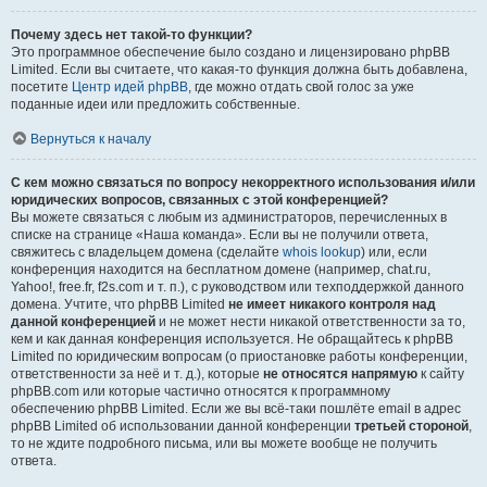
Почему здесь нет такой-то функции?
Это программное обеспечение было создано и лицензировано phpBB
Limited. Если вы считаете, что какая-то функция должна быть добавлена,
посетите
Центр идей phpBB
, где можно отдать свой голос за уже
поданные идеи или предложить собственные.
Вернуться к началу
С кем можно связаться по вопросу некорректного использования и/или
юридических вопросов, связанных с этой конференцией?
Вы можете связаться с любым из администраторов, перечисленных в
списке на странице «Наша команда». Если вы не получили ответа,
свяжитесь с владельцем домена (сделайте
whois lookup
) или, если
конференция находится на бесплатном домене (например, chat.ru,
Yahoo!, free.fr, f2s.com и т. п.), с руководством или техподдержкой данного
домена. Учтите, что phpBB Limited
не имеет никакого контроля над
данной конференцией
и не может нести никакой ответственности за то,
кем и как данная конференция используется. Не обращайтесь к phpBB
Limited по юридическим вопросам (о приостановке работы конференции,
ответственности за неё и т. д.), которые
не относятся напрямую
к сайту
phpBB.com или которые частично относятся к программному
обеспечению phpBB Limited. Если же вы всё-таки пошлёте email в адрес
phpBB Limited об использовании данной конференции
третьей стороной
,
то не ждите подробного письма, или вы можете вообще не получить
ответа.