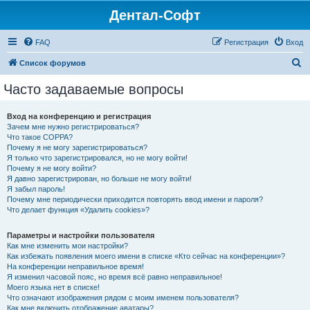
Дентал-Софт
FAQ
Регистрация
Вход
П
Список форумов
о
Часто задаваемые вопросы
и
с
Вход на конференцию и регистрация
Зачем мне нужно регистрироваться?
к
Что такое COPPA?
Почему я не могу зарегистрироваться?
Я только что зарегистрировался, но не могу войти!
Почему я не могу войти?
Я давно зарегистрирован, но больше не могу войти!
Я забыл пароль!
Почему мне периодически приходится повторять ввод имени и пароля?
Что делает функция «Удалить cookies»?
Параметры и настройки пользователя
Как мне изменить мои настройки?
Как избежать появления моего имени в списке «Кто сейчас на конференции»?
На конференции неправильное время!
Я изменил часовой пояс, но время всё равно неправильное!
Моего языка нет в списке!
Что означают изображения рядом с моим именем пользователя?
Как мне включить отображение аватары?