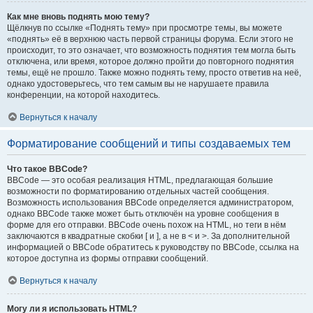
Как мне вновь поднять мою тему?
Щёлкнув по ссылке «Поднять тему» при просмотре темы, вы можете
«поднять» её в верхнюю часть первой страницы форума. Если этого не
происходит, то это означает, что возможность поднятия тем могла быть
отключена, или время, которое должно пройти до повторного поднятия
темы, ещё не прошло. Также можно поднять тему, просто ответив на неё,
однако удостоверьтесь, что тем самым вы не нарушаете правила
конференции, на которой находитесь.
Вернуться к началу
Форматирование сообщений и типы создаваемых тем
Что такое BBCode?
BBCode — это особая реализация HTML, предлагающая большие
возможности по форматированию отдельных частей сообщения.
Возможность использования BBCode определяется администратором,
однако BBCode также может быть отключён на уровне сообщения в
форме для его отправки. BBCode очень похож на HTML, но теги в нём
заключаются в квадратные скобки [ и ], а не в < и >. За дополнительной
информацией о BBCode обратитесь к руководству по BBCode, ссылка на
которое доступна из формы отправки сообщений.
Вернуться к началу
Могу ли я использовать HTML?