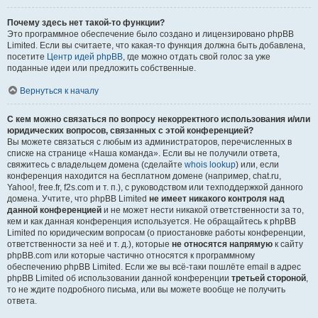
Почему здесь нет такой-то функции?
Это программное обеспечение было создано и лицензировано phpBB
Limited. Если вы считаете, что какая-то функция должна быть добавлена,
посетите
Центр идей phpBB
, где можно отдать свой голос за уже
поданные идеи или предложить собственные.
Вернуться к началу
С кем можно связаться по вопросу некорректного использования и/или
юридических вопросов, связанных с этой конференцией?
Вы можете связаться с любым из администраторов, перечисленных в
списке на странице «Наша команда». Если вы не получили ответа,
свяжитесь с владельцем домена (сделайте
whois lookup
) или, если
конференция находится на бесплатном домене (например, chat.ru,
Yahoo!, free.fr, f2s.com и т. п.), с руководством или техподдержкой данного
домена. Учтите, что phpBB Limited
не имеет никакого контроля над
данной конференцией
и не может нести никакой ответственности за то,
кем и как данная конференция используется. Не обращайтесь к phpBB
Limited по юридическим вопросам (о приостановке работы конференции,
ответственности за неё и т. д.), которые
не относятся напрямую
к сайту
phpBB.com или которые частично относятся к программному
обеспечению phpBB Limited. Если же вы всё-таки пошлёте email в адрес
phpBB Limited об использовании данной конференции
третьей стороной
,
то не ждите подробного письма, или вы можете вообще не получить
ответа.