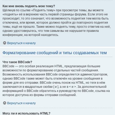
Как мне вновь поднять мою тему?
Щёлкнув по ссылке «Поднять тему» при просмотре темы, вы можете
«поднять» её в верхнюю часть первой страницы форума. Если этого не
происходит, то это означает, что возможность поднятия тем могла быть
отключена, или время, которое должно пройти до повторного поднятия
темы, ещё не прошло. Также можно поднять тему, просто ответив на неё,
однако удостоверьтесь, что тем самым вы не нарушаете правила
конференции, на которой находитесь.
Вернуться к началу
Форматирование сообщений и типы создаваемых тем
Что такое BBCode?
BBCode — это особая реализация HTML, предлагающая большие
возможности по форматированию отдельных частей сообщения.
Возможность использования BBCode определяется администратором,
однако BBCode также может быть отключён на уровне сообщения в
форме для его отправки. BBCode очень похож на HTML, но теги в нём
заключаются в квадратные скобки [ и ], а не в < и >. За дополнительной
информацией о BBCode обратитесь к руководству по BBCode, ссылка на
которое доступна из формы отправки сообщений.
Вернуться к началу
Могу ли я использовать HTML?