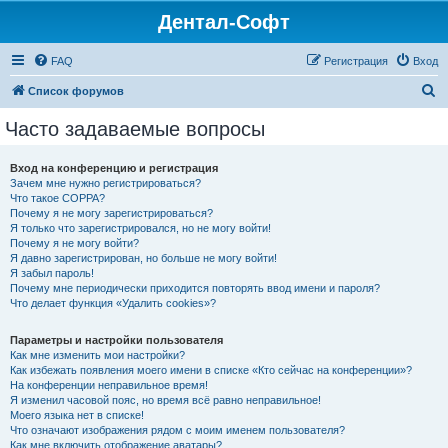
Дентал-Софт
FAQ
Регистрация
Вход
П
Список форумов
о
Часто задаваемые вопросы
и
с
Вход на конференцию и регистрация
Зачем мне нужно регистрироваться?
к
Что такое COPPA?
Почему я не могу зарегистрироваться?
Я только что зарегистрировался, но не могу войти!
Почему я не могу войти?
Я давно зарегистрирован, но больше не могу войти!
Я забыл пароль!
Почему мне периодически приходится повторять ввод имени и пароля?
Что делает функция «Удалить cookies»?
Параметры и настройки пользователя
Как мне изменить мои настройки?
Как избежать появления моего имени в списке «Кто сейчас на конференции»?
На конференции неправильное время!
Я изменил часовой пояс, но время всё равно неправильное!
Моего языка нет в списке!
Что означают изображения рядом с моим именем пользователя?
Как мне включить отображение аватары?